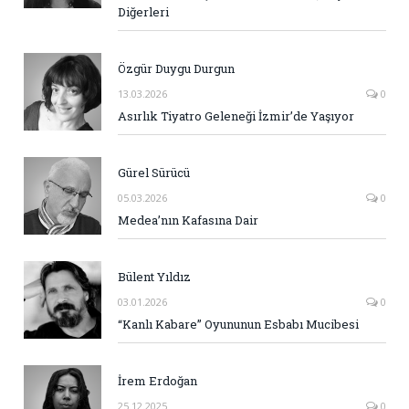
Diğerleri
Özgür Duygu Durgun
13.03.2026
0
Asırlık Tiyatro Geleneği İzmir’de Yaşıyor
Gürel Sürücü
05.03.2026
0
Medea’nın Kafasına Dair
Bülent Yıldız
03.01.2026
0
“Kanlı Kabare” Oyununun Esbabı Mucibesi
İrem Erdoğan
25.12.2025
0