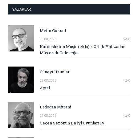
YAZARLAR
Metin Göksel
03.08.2026
0
Kardeşlikten Müşterekliğe: Ortak Hafızadan
Müşterek Geleceğe
Cüneyt Uzunlar
02.08.2026
0
Aptal
Erdoğan Mitrani
02.08.2026
0
Geçen Sezonun En İyi Oyunları IV