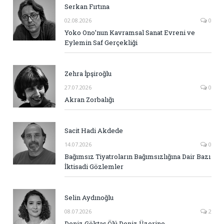
Serkan Fırtına
02.08.2026
0
Yoko Ono’nun Kavramsal Sanat Evreni ve
Eylemin Saf Gerçekliği
Zehra İpşiroğlu
27.07.2026
0
Akran Zorbalığı
Sacit Hadi Akdede
14.07.2026
0
Bağımsız Tiyatroların Bağımsızlığına Dair Bazı
İktisadi Gözlemler
Selin Aydınoğlu
08.07.2026
2
Deniz Göktaş Ölü Deniz Üzerine