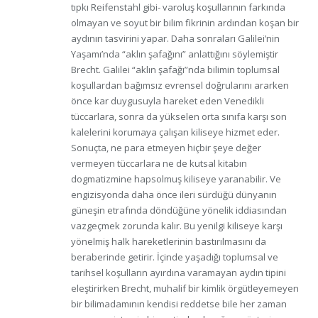
tıpkı Reifenstahl gibi- varoluş koşullarının farkında
olmayan ve soyut bir bilim fikrinin ardından koşan bir
aydının tasvirini yapar. Daha sonraları Galilei’nin
Yaşamı’nda “aklın şafağını” anlattığını söylemiştir
Brecht. Galilei “aklın şafağı”nda bilimin toplumsal
koşullardan bağımsız evrensel doğrularını ararken
önce kar duygusuyla hareket eden Venedikli
tüccarlara, sonra da yükselen orta sınıfa karşı son
kalelerini korumaya çalışan kiliseye hizmet eder.
Sonuçta, ne para etmeyen hiçbir şeye değer
vermeyen tüccarlara ne de kutsal kitabın
dogmatizmine hapsolmuş kiliseye yaranabilir. Ve
engizisyonda daha önce ileri sürdüğü dünyanın
güneşin etrafında döndüğüne yönelik iddiasından
vazgeçmek zorunda kalır. Bu yenilgi kiliseye karşı
yönelmiş halk hareketlerinin bastırılmasını da
beraberinde getirir. İçinde yaşadığı toplumsal ve
tarihsel koşulların ayırdına varamayan aydın tipini
eleştirirken Brecht, muhalif bir kimlik örgütleyemeyen
bir bilimadamının kendisi reddetse bile her zaman