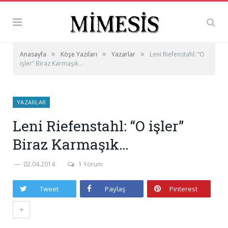
»
»
»
Anasayfa
Köşe Yazıları
Yazarlar
Leni Riefenstahl: “O
işler” Biraz Karmaşık…
YAZARLAR
Leni Riefenstahl: “O işler”
Biraz Karmaşık…
02.04.2014
1 Yorum
Tweet
Paylaş
Pinterest
+