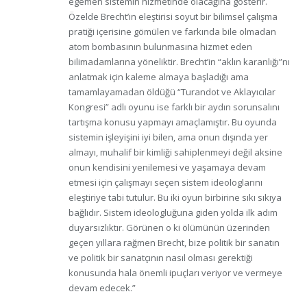
egemen sistemin hizmetinde olacağına gösterir.
Özelde Brecht’in eleştirisi soyut bir bilimsel çalışma
pratiği içerisine gömülen ve farkında bile olmadan
atom bombasının bulunmasına hizmet eden
bilimadamlarına yöneliktir. Brecht’in “aklın karanlığı”nı
anlatmak için kaleme almaya başladığı ama
tamamlayamadan öldüğü “Turandot ve Aklayıcılar
Kongresi” adlı oyunu ise farklı bir aydın sorunsalını
tartışma konusu yapmayı amaçlamıştır. Bu oyunda
sistemin işleyişini iyi bilen, ama onun dışında yer
almayı, muhalif bir kimliği sahiplenmeyi değil aksine
onun kendisini yenilemesi ve yaşamaya devam
etmesi için çalışmayı seçen sistem ideologlarını
eleştiriye tabi tutulur. Bu iki oyun birbirine sıkı sıkıya
bağlıdır. Sistem ideologluğuna giden yolda ilk adım
duyarsızlıktır. Görünen o ki ölümünün üzerinden
geçen yıllara rağmen Brecht, bize politik bir sanatın
ve politik bir sanatçının nasıl olması gerektiği
konusunda hala önemli ipuçları veriyor ve vermeye
devam edecek.”