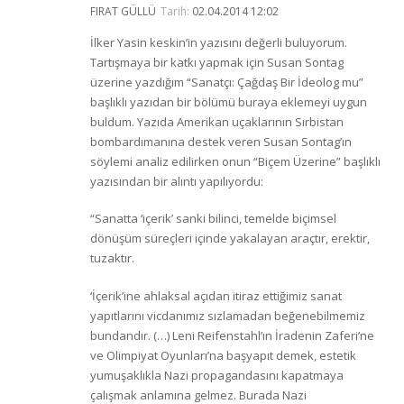
FIRAT GÜLLÜ
Tarih:
02.04.2014 12:02
İlker Yasin keskin’in yazısını değerli buluyorum.
Tartışmaya bir katkı yapmak için Susan Sontag
üzerine yazdığım “Sanatçı: Çağdaş Bir İdeolog mu”
başlıklı yazıdan bir bölümü buraya eklemeyi uygun
buldum. Yazıda Amerikan uçaklarının Sırbistan
bombardımanına destek veren Susan Sontag’ın
söylemi analiz edilirken onun “Biçem Üzerine” başlıklı
yazısından bir alıntı yapılıyordu:
“Sanatta ‘içerik’ sanki bilinci, temelde biçimsel
dönüşüm süreçleri içinde yakalayan araçtır, erektir,
tuzaktır.
‘İçerik’ine ahlaksal açıdan itiraz ettiğimiz sanat
yapıtlarını vicdanımız sızlamadan beğenebilmemiz
bundandır. (…) Leni Reifenstahl’ın İradenin Zaferi’ne
ve Olimpiyat Oyunları’na başyapıt demek, estetik
yumuşaklıkla Nazi propagandasını kapatmaya
çalışmak anlamına gelmez. Burada Nazi