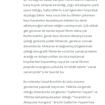
karşı büyük sempati beslediği, çoğu arkadaşının parti
üyesi olduğu, hatta Hitler’in özel ilgisinden hoşnutluk
duyduğu bilinir. Ama onun bile bu filmleri çekerken
Nazi hareketini destekleyen kitleleri bu denli
etkileyeceğini tahmin ettiğini sanmıyorum. Çok iddialı
gibi görünse de benim kişisel fikrim daha çok
Reifenstahl’ın gerek Nazi dönemi Almanya’sında
çektiği görkemli politik filmlerde, gerekse sonraki
dönemlerde Afrika’nın el değmemiş bölgelerinde
çektiği etnografik filmlerde öznel bir sanatsal tatmin
aradığı ve dolaylı yoldan da olsa toplumsal
koşullardan kopartılmış soyut bir sanat fikrinin
peşinde koştuğunu yolunda. En bildik tabirle “sanat
sanat içindir”ci bir tavırdır bu.
Bu noktada Üstad Brecht’in iki ünlü eserine
gönderme yapmak istiyorum: 1946’da sürgünde
olduğu Amerika’da sergilenen “Galilei’nin Yaşamı” ve
1956’da tamamlayamadan öldüğü “Turandot ve
Aklayıcılar Kongresi”. Brecht Galilei’nin Yaşamı’nda -