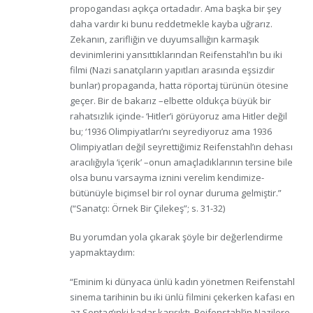
propogandası açıkça ortadadır. Ama başka bir şey
daha vardır ki bunu reddetmekle kayba uğrarız.
Zekanın, zarifliğin ve duyumsallığın karmaşık
devinimlerini yansıttıklarından Reifenstahl’ın bu iki
filmi (Nazi sanatçıların yapıtları arasında eşsizdir
bunlar) propaganda, hatta röportaj türünün ötesine
geçer. Bir de bakarız –elbette oldukça büyük bir
rahatsızlık içinde- ‘Hitler’i görüyoruz ama Hitler değil
bu; ‘1936 Olimpiyatları’nı seyrediyoruz ama 1936
Olimpiyatları değil seyrettiğimiz Reifenstahl’ın dehası
aracılığıyla ‘içerik’ –onun amaçladıklarının tersine bile
olsa bunu varsayma iznini verelim kendimize-
bütünüyle biçimsel bir rol oynar duruma gelmiştir.”
(“Sanatçı: Örnek Bir Çilekeş”; s. 31-32)
Bu yorumdan yola çıkarak şöyle bir değerlendirme
yapmaktaydım:
“Eminim ki dünyaca ünlü kadın yönetmen Reifenstahl
sinema tarihinin bu iki ünlü filmini çekerken kafası en
az Sontag’ınki kadar karışıktı. Reifenstahl’in Nazilere