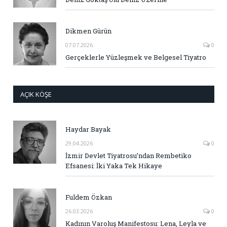
Dikmen Gürün
07.07.2026
0
Gerçeklerle Yüzleşmek ve Belgesel Tiyatro
AÇIK KÖŞE
Haydar Bayak
29.04.2026
0
İzmir Devlet Tiyatrosu’ndan Rembetiko
Efsanesi: İki Yaka Tek Hikaye
Fuldem Özkan
26.03.2026
0
Kadının Varoluş Manifestosu: Lena, Leyla ve