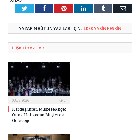
PAYLAŞ.
Twitter
Facebook
Pinterest
LinkedIn
Tumblr
E-
Posta
YAZARIN BÜTÜN YAZILARI IÇIN:
İLKER YASIN KESKIN
ILIŞKILI
YAZILAR
03.08.2026
0
Kardeşlikten Müşterekliğe:
Ortak Hafızadan Müşterek
Geleceğe