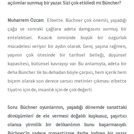
açılımlar sunmuş bir yazar. Sizi çok etkiledi mi Büncher?
Muharrem Özcan:
Elbette. Büchner çok önemli, yaşadığı
çağa ve sonraki çağlara adeta damgasını vurmuş bir
entelektüel. Kısacık ömründe büyük bir özgürlük
mücadelesi veriyor bir aydın olarak. Genç yaşına rağmen,
yaşının çok ötesinde bir tarihsel belleği, düşünsel
kapasitesi, bütünsel kavrayışı var. Bu anlamıyla, adeta bir
deha Büncher. Ve bu dehadan böyle çarpıcı, hem içerik hem
biçem olarak son derece sarsıcı metinler çıkması elbette
tiyatro için de, insanlık için de çok değerli.
Soru: Büchner oyunlarının, yaşadığı dönemde sanattaki
dönüşümleri de ele vermesi doğaldı kuşkusuz, şaşırtıcı
olansa yirmilik bir delikanlının bunu başarmasıydı.
Büchner’in sadece romantizme darbe indiren bir yazar