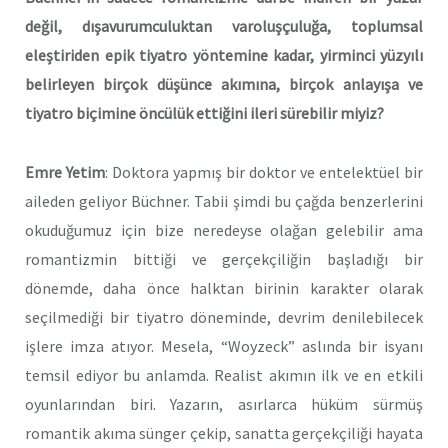
değil, dışavurumculuktan varoluşçuluğa, toplumsal
eleştiriden epik tiyatro yöntemine kadar, yirminci yüzyılı
belirleyen birçok düşünce akımına, birçok anlayışa ve
tiyatro biçimine öncülük ettiğini ileri sürebilir miyiz?
Emre Yetim
: Doktora yapmış bir doktor ve entelektüel bir
aileden geliyor Büchner. Tabii şimdi bu çağda benzerlerini
okuduğumuz için bize neredeyse olağan gelebilir ama
romantizmin bittiği ve gerçekçiliğin başladığı bir
dönemde, daha önce halktan birinin karakter olarak
seçilmediği bir tiyatro döneminde, devrim denilebilecek
işlere imza atıyor. Mesela, “Woyzeck” aslında bir isyanı
temsil ediyor bu anlamda. Realist akımın ilk ve en etkili
oyunlarından biri. Yazarın, asırlarca hüküm sürmüş
romantik akıma sünger çekip, sanatta gerçekçiliği hayata