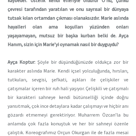
kaybeder. Üstelik kendi elleriyle öldürür O’nu, çünkü
çevresi tarafından yaratılan ve onu sayrısal bir dünyaya
tutsak kılan ortamdan çıkması olanaksızdır. Marie aslında
hayalleri olan ama koşulları yüzünden onları
yaşayamayan, mutsuz bir başka kurban belki de. Ayça
Hanım, sizin için Marie’yi oynamak nasıl bir duyguydu?
Ayça Koptur:
Şöyle bir düşündüğünüzde oldukça zor bir
karakter aslında Marie. Kendi içsel yolculuğunda, hırsları,
tutkuları, sevgisi, şefkati, aşkları ile çelişkiler ve
çatışmalar içeren bir ruh hali yaşıyor. Çelişkili ve çatışmalı
bir karakteri sahneye kendi bütünselliği içinde doğru
yansıtmak, çok ince detaylara kadar çalışmayı ve hiçbir anı
gözardı etmemeyi gerektiriyor. Muharrem Özcan’la bu
anlamda çok fazla konuştuk ve her bir sahneyi özenle
çalıştık. Koreografımız Orçun Okurgan ile de fazla mesai