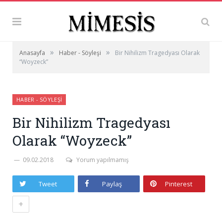
»
»
Anasayfa
Haber - Söyleşi
Bir Nihilizm Tragedyası Olarak
“Woyzeck”
HABER - SÖYLEŞI
Bir Nihilizm Tragedyası
Olarak “Woyzeck”
09.02.2018
Yorum yapılmamış
Tweet
Paylaş
Pinterest
+