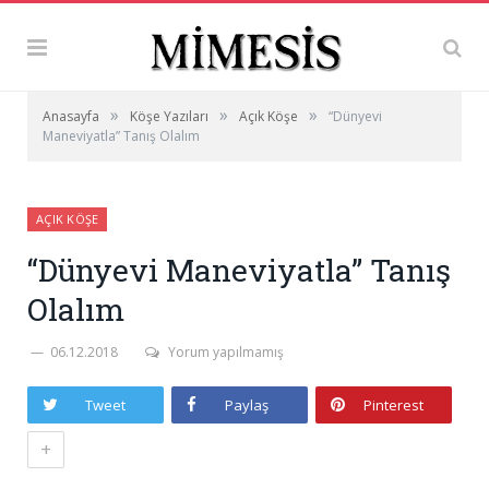
»
»
»
Anasayfa
Köşe Yazıları
Açık Köşe
“Dünyevi
Maneviyatla” Tanış Olalım
AÇIK KÖŞE
“Dünyevi Maneviyatla” Tanış
Olalım
06.12.2018
Yorum yapılmamış
Tweet
Paylaş
Pinterest
+