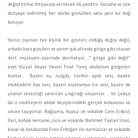
değiştirilme ihtiyacına verilecek ilk yanıttır. Günaha ve öte
dünyaya indirilmiş her darbe gönülden akla yeni bir bağ
kuruyor.
Yalnız oyunun tek kişilik bir gösteri olduğu doğru değil,
arkada kara giysileri ve yarım ışık altında gölge gibi oturan
dört müzisyen üzerinde durmalıyız…” gölge gibi değil”
evet bizzat beyaz libaslı Fırat Tanış abdalının gölgeleri
bunlar… Bazen su, rüzgâr, tarihin ayak sesi, bazen
muktedirin bas sesi, bazen mazlumun tiz sesi, bazen de
yılanın sessizliği yansıtan çıngırağı oluyorlar… Ve çokça
da o muhteşem abdal deyişlerindeki gerçek kokusunu ve
sesini taşıyorlar. Bağlama, kopuz ve vokalde Cem Erdost
İleri, kabak kemane, cura ve vokalde Mehmet Taylan Ünal,
kaval ve balabanda Eren Erdoğan ile vurmalılar ve vokalde