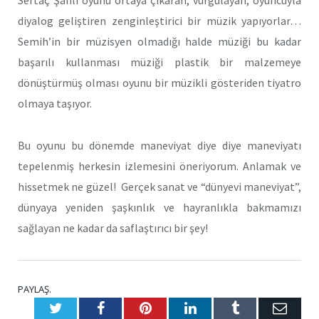
Sertaç Şanlı oyunu ortaya çıkaran, vurgulayan, oyuncuyla
diyalog geliştiren zenginleştirici bir müzik yapıyorlar…
Semih’in bir müzisyen olmadığı halde müziği bu kadar
başarılı kullanması müziği plastik bir malzemeye
dönüştürmüş olması oyunu bir müzikli gösteriden tiyatro
olmaya taşıyor.
Bu oyunu bu dönemde maneviyat diye diye maneviyatı
tepelenmiş herkesin izlemesini öneriyorum. Anlamak ve
hissetmek ne güzel! Gerçek sanat ve “dünyevi maneviyat”,
dünyaya yeniden şaşkınlık ve hayranlıkla bakmamızı
sağlayan ne kadar da saflaştırıcı bir şey!
PAYLAŞ.
Twitter
Facebook
Pinterest
LinkedIn
Tumblr
E-