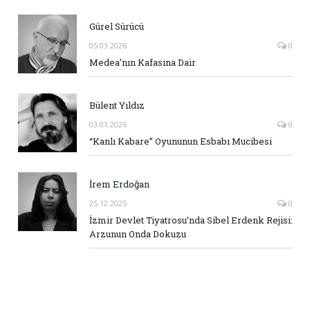
Gürel Sürücü
05.03.2026
0
Medea’nın Kafasına Dair
Bülent Yıldız
03.01.2026
0
“Kanlı Kabare” Oyununun Esbabı Mucibesi
İrem Erdoğan
25.12.2025
0
İzmir Devlet Tiyatrosu’nda Sibel Erdenk Rejisi:
Arzunun Onda Dokuzu