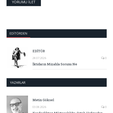
EDITÖRDEN
EDİTÖR
28.07.2026
0
İktidarın Mizahla Sorunu Ne
YAZARLAR
Metin Göksel
03.08.2026
0