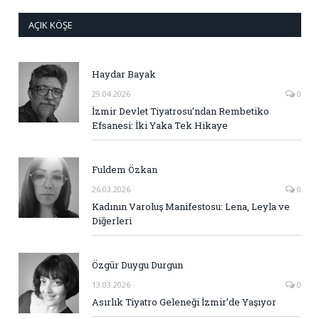
AÇIK KÖŞE
Haydar Bayak
29.04.2026
0
İzmir Devlet Tiyatrosu’ndan Rembetiko
Efsanesi: İki Yaka Tek Hikaye
Fuldem Özkan
26.03.2026
0
Kadının Varoluş Manifestosu: Lena, Leyla ve
Diğerleri
Özgür Duygu Durgun
13.03.2026
0
Asırlık Tiyatro Geleneği İzmir’de Yaşıyor