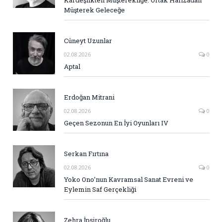
Kardeşlikten Müşterekliğe: Ortak Hafızadan
Müşterek Geleceğe
Cüneyt Uzunlar
02.08.2026
0
Aptal
Erdoğan Mitrani
02.08.2026
0
Geçen Sezonun En İyi Oyunları IV
Serkan Fırtına
02.08.2026
0
Yoko Ono’nun Kavramsal Sanat Evreni ve
Eylemin Saf Gerçekliği
Zehra İpşiroğlu