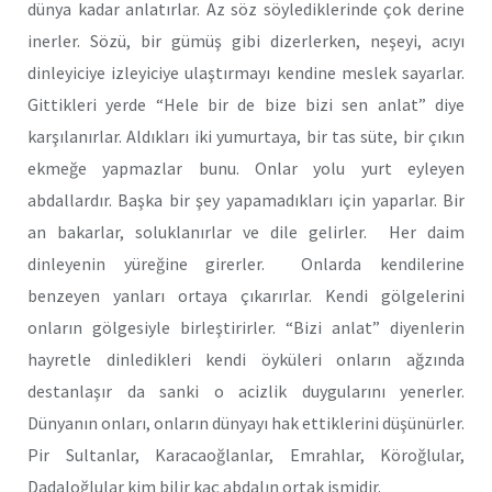
dünya kadar anlatırlar. Az söz söylediklerinde çok derine
inerler. Sözü, bir gümüş gibi dizerlerken, neşeyi, acıyı
dinleyiciye izleyiciye ulaştırmayı kendine meslek sayarlar.
Gittikleri yerde “Hele bir de bize bizi sen anlat” diye
karşılanırlar. Aldıkları iki yumurtaya, bir tas süte, bir çıkın
ekmeğe yapmazlar bunu. Onlar yolu yurt eyleyen
abdallardır. Başka bir şey yapamadıkları için yaparlar. Bir
an bakarlar, soluklanırlar ve dile gelirler. Her daim
dinleyenin yüreğine girerler. Onlarda kendilerine
benzeyen yanları ortaya çıkarırlar. Kendi gölgelerini
onların gölgesiyle birleştirirler. “Bizi anlat” diyenlerin
hayretle dinledikleri kendi öyküleri onların ağzında
destanlaşır da sanki o acizlik duygularını yenerler.
Dünyanın onları, onların dünyayı hak ettiklerini düşünürler.
Pir Sultanlar, Karacaoğlanlar, Emrahlar, Köroğlular,
Dadaloğlular kim bilir kaç abdalın ortak ismidir.