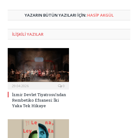
Posta
YAZARIN BÜTÜN YAZILARI IÇIN:
HASIP AKGÜL
ILIŞKILI
YAZILAR
29.04.2026
0
İzmir Devlet Tiyatrosu’ndan
Rembetiko Efsanesi: İki
Yaka Tek Hikaye