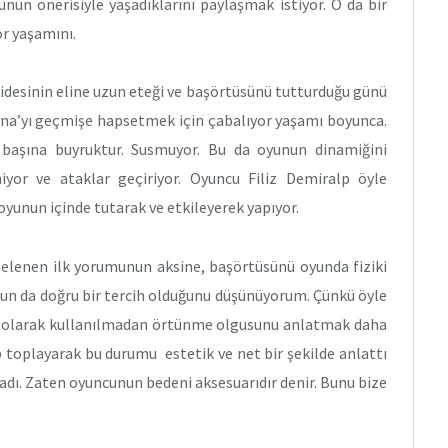
nun önerisiyle yaşadıklarını paylaşmak istiyor. O da bir
r yaşamını.
lidesinin eline uzun eteği ve başörtüsünü tutturduğu günü
Lena’yı geçmişe hapsetmek için çabalıyor yaşamı boyunca.
 başına buyruktur. Susmuyor. Bu da oyunun dinamiğini
iyor ve ataklar geçiriyor. Oyuncu Filiz Demiralp öyle
n oyunun içinde tutarak ve etkileyerek yapıyor.
nelenen ilk yorumunun aksine, başörtüsünü oyunda fiziki
un da doğru bir tercih olduğunu düşünüyorum. Çünkü öyle
iki olarak kullanılmadan örtünme olgusunu anlatmak daha
ıp toplayarak bu durumu estetik ve net bir şekilde anlattı
dı. Zaten oyuncunun bedeni aksesuarıdır denir. Bunu bize