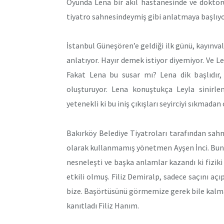
Oyunda Lena bir akıl hastanesinde ve doktoru
tiyatro sahnesindeymiş gibi anlatmaya başlıyo
İstanbul Güneşören’e geldiği ilk günü, kayınva
anlatıyor. Hayır demek istiyor diyemiyor. Ve 
Fakat Lena bu susar mı? Lena dik başlıdır,
oluşturuyor. Lena konuştukça Leyla sinirlen
yetenekli ki bu iniş çıkışları seyirciyi sıkmada
Bakırköy Belediye Tiyatroları tarafından sah
olarak kullanmamış yönetmen Ayşen İnci. Bun
nesneleşti ve başka anlamlar kazandı ki fiz
etkili olmuş. Filiz Demiralp, sadece saçını aç
bize. Başörtüsünü görmemize gerek bile kalma
kanıtladı Filiz Hanım.