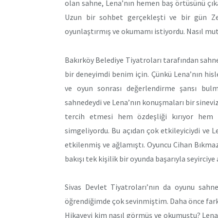
olan sahne, Lena’nın hemen baş örtüsünü çıka
Uzun bir sohbet gerçekleşti ve bir gün Ze
oyunlaştırmış ve okumamı istiyordu. Nasıl mut
Bakırköy Belediye Tiyatroları tarafından sahne
bir deneyimdi benim için. Çünkü Lena’nın hisle
ve oyun sonrası değerlendirme şansı bul
sahnedeydi ve Lena’nın konuşmaları bir sinevizy
tercih etmesi hem özdeşliği kırıyor hem d
simgeliyordu. Bu açıdan çok etkileyiciydi ve L
etkilenmiş ve ağlamıştı. Oyuncu Cihan Bıkmaz 
bakışı tek kişilik bir oyunda başarıyla seyirciye
Sivas Devlet Tiyatroları’nın da oyunu sahne
öğrendiğimde çok sevinmiştim. Daha önce farkl
Hikayeyi kim nasıl görmüş ve okumuştu? Lena’y