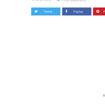
01.01.2019
Yorum yapılmamış
Tweet
Paylaş
P
k