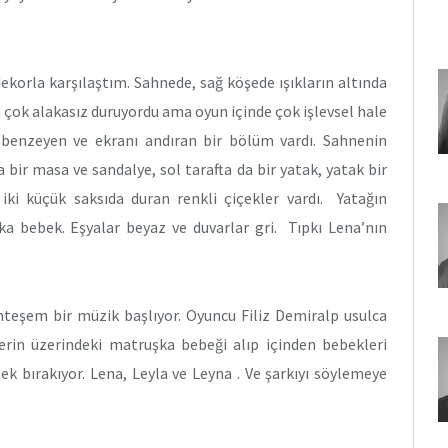
korla karşılaştım. Sahnede, sağ köşede ışıkların altında
la çok alakasız duruyordu ama oyun içinde çok işlevsel hale
benzeyen ve ekranı andıran bir bölüm vardı. Sahnenin
a bir masa ve sandalye, sol tarafta da bir yatak, yatak bir
ki küçük saksıda duran renkli çiçekler vardı. Yatağın
ka bebek. Eşyalar beyaz ve duvarlar gri. Tıpkı Lena’nın
teşem bir müzik başlıyor. Oyuncu Filiz Demiralp usulca
erin üzerindeki matruşka bebeği alıp içinden bebekleri
ek bırakıyor. Lena, Leyla ve Leyna . Ve şarkıyı söylemeye