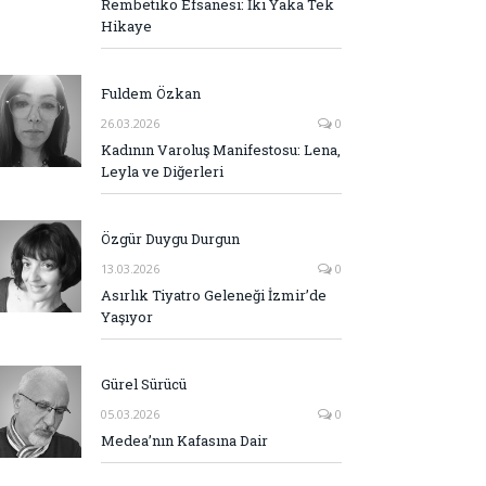
Rembetiko Efsanesi: İki Yaka Tek
Hikaye
Fuldem Özkan
26.03.2026
0
Kadının Varoluş Manifestosu: Lena,
Leyla ve Diğerleri
Özgür Duygu Durgun
13.03.2026
0
Asırlık Tiyatro Geleneği İzmir’de
Yaşıyor
Gürel Sürücü
05.03.2026
0
Medea’nın Kafasına Dair