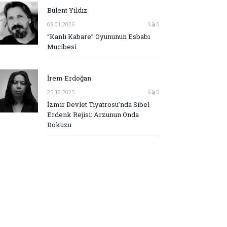
Bülent Yıldız
03.01.2026
0
“Kanlı Kabare” Oyununun Esbabı
Mucibesi
İrem Erdoğan
25.12.2025
0
İzmir Devlet Tiyatrosu’nda Sibel
Erdenk Rejisi: Arzunun Onda
Dokuzu