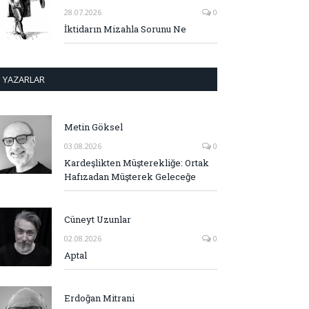
28.07.2026
0
İktidarın Mizahla Sorunu Ne
YAZARLAR
Metin Göksel
03.08.2026
0
Kardeşlikten Müşterekliğe: Ortak
Hafızadan Müşterek Geleceğe
Cüneyt Uzunlar
02.08.2026
0
Aptal
Erdoğan Mitrani