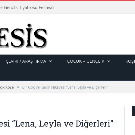
e Gençlik Tiyatrosu Festivali
ÇEVİRİ / ARAŞTIRMA
ÇOCUK – GENÇLIK
KÖŞE
»
çık Köşe
Bir Göç ve Kadın Hikayesi “Lena, Leyla ve Diğerleri”
si “Lena, Leyla ve Diğerleri”