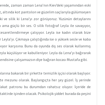
erede, zaman zaman Lena’nın Kiev’deki yaşamından eski
luz, altında kot pantolon ve güzelim saçlarıyla gülümseyen
i ve silik ki Lena’yı zor görüyoruz. Yüzünün detaylarını
ama güçlü bir ses. O silik fotoğraf Leyla ile savaşıyor,
 cesaretlendirmeye çalışıyor. Leyla ise kadın olarak bize
r Leyla’yı. Çıkmaya çalıştığında ise o yüksek sesle ve kaba
kıyor karşısına. Bunu da oyunda dış ses olarak kullanmış
yla küçülüyor ve kabulleniyor. Leyla da Lena’yı bağırarak
 kendisine çalışamazsın diye bağıran kocası Mustafa gibi.
arına bakarak bir şirkette temizlik işçisi olarak başlıyor.
te mezunu olarak. Başlangıçta her şey güzel. İş yerinde
 Fakat patronu bu durumdan rahatsız oluyor. İçeride de
 taktirde işinden olacak. Psikolojik şiddet burada da peşini