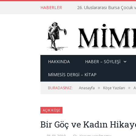
HABERLER
26. Uluslararası Bursa Çocuk v
HAKKINDA
HABER – SÖYLEŞI
MİMESİS DERGİ – KİTAP
»
»
BURADASINIZ:
Anasayfa
Köşe Yazıları
A
AÇIK KÖŞE
Bir Göç ve Kadın Hikaye