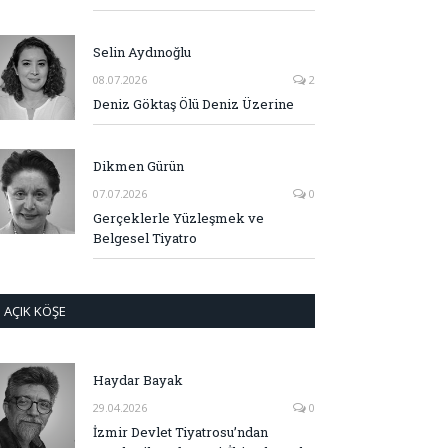
Selin Aydınoğlu
08.07.2026
2
Deniz Göktaş Ölü Deniz Üzerine
Dikmen Gürün
07.07.2026
0
Gerçeklerle Yüzleşmek ve
Belgesel Tiyatro
AÇIK KÖŞE
Haydar Bayak
29.04.2026
0
İzmir Devlet Tiyatrosu’ndan