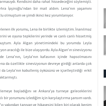
rmasıydı. Kendisini daha rahat hissedeceğini söylemişti.
hra İpşiroğlu’ndan bir mail aldım. Lena’nın yaşamını
lu olmuştum ve şimdi ikinci kez yorumlanıyor.
lenen ilk yorumu, Lena ile birlikte izlemiştim. İnanılmaz
rini ve oyuna tepkilerini yerinde ve canlı canlı hissetmiş
muştum. Ayla Algan yönetimindeki bu yorumda Leyla
on aracılığı ile bize ulaşıyordu. Ayla Algan’ın sinevizyonu
e Lena’nın, Leyla’nın kafasının içinde hapsolmasını
ena da özellikle sinevizyonun devreye girdiği anlarda çok
da Leyla’nın kabulleniş öyküsünü ve içselleştirdiği erkil
 aktarmıştı.
lemeye başladığını ve Ankara’ya turneye geleceklerini
ı bir yorumunu izlediğim için karşılaştırma şansım vardı.
ı yakından tanıyan ve hikayesini bilen biri olarak benim