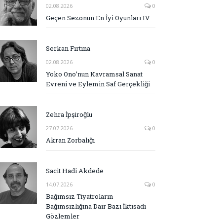
02.08.2026
0
Geçen Sezonun En İyi Oyunları IV
Serkan Fırtına
02.08.2026
0
Yoko Ono’nun Kavramsal Sanat
Evreni ve Eylemin Saf Gerçekliği
Zehra İpşiroğlu
27.07.2026
0
Akran Zorbalığı
Sacit Hadi Akdede
14.07.2026
0
Bağımsız Tiyatroların
Bağımsızlığına Dair Bazı İktisadi
Gözlemler