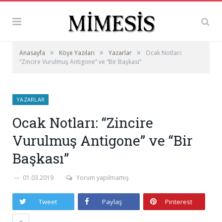
»
»
»
Anasayfa
Köşe Yazıları
Yazarlar
Ocak Notları:
“Zincire Vurulmuş Antigone” ve “Bir Başkası”
YAZARLAR
Ocak Notları: “Zincire
Vurulmuş Antigone” ve “Bir
Başkası”
01.03.2019
Yorum yapılmamış
Tweet
Paylaş
Pinterest
+