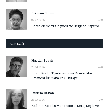
Dikmen Gürün
07.07.2026
0
Gerçeklerle Yüzleşmek ve Belgesel Tiyatro
AÇIK KÖŞE
Haydar Bayak
29.04.2026
0
İzmir Devlet Tiyatrosu’ndan Rembetiko
Efsanesi: İki Yaka Tek Hikaye
Fuldem Özkan
26.03.2026
0
Kadının Varoluş Manifestosu: Lena, Leyla ve