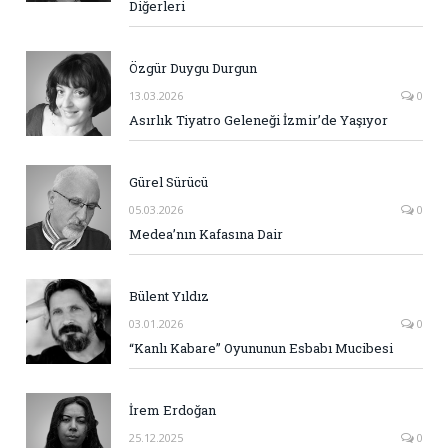
Diğerleri
Özgür Duygu Durgun
13.03.2026
0
Asırlık Tiyatro Geleneği İzmir’de Yaşıyor
Gürel Sürücü
05.03.2026
0
Medea’nın Kafasına Dair
Bülent Yıldız
03.01.2026
0
“Kanlı Kabare” Oyununun Esbabı Mucibesi
İrem Erdoğan
25.12.2025
0