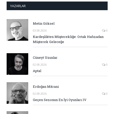
YAZARLAR
Metin Göksel
03.08.2026
0
Kardeşlikten Müşterekliğe: Ortak Hafızadan
Müşterek Geleceğe
Cüneyt Uzunlar
02.08.2026
0
Aptal
Erdoğan Mitrani
02.08.2026
0
Geçen Sezonun En İyi Oyunları IV