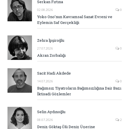
Serkan Fırtına
02.08.2026
0
Yoko Ono’nun Kavramsal Sanat Evreni ve
Eylemin Saf Gerçekliği
Zehra İpşiroğlu
27.07.2026
0
Akran Zorbalığı
Sacit Hadi Akdede
14.07.2026
0
Bağımsız Tiyatroların Bağımsızlığına Dair Bazı
İktisadi Gözlemler
Selin Aydınoğlu
08.07.2026
2
Deniz Göktaş Ölü Deniz Üzerine