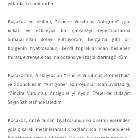
yıllarda da sürdürürler.
Küçüköz ve ekibini, “Zincire Vurulmuş Antigone” gibi
iddialı ve etkileyici bir çalışmayı repertuarlarına
almalarından dolayı kutluyorum. Bergama gibi bir
bölgenin tiyatrosunun, kendi topraklarından beslenen
mirası, evrensele taşıma potansiyeli taşıdıklarını gördüm.
Küçüköz’ün, Aiskhylos’un “Zincire Vurulmuş Promethus”
ve Sophokles’in “Antigone” adlı oyunlarından uyarladığı,
“Zincire Vurulmuş Antigone”yi Aydın Efeler’de Hidayet
Sayın Sahnesi’nde izledim.
Küçüköz, Antik Yunan tiyatrosunun iki önemli eserinden
yola çıkarak, metinlerarasılık bağlamında incelenebilecek
bir çalışma ortaya çıkarmış. Oyunda, bir metnin başka bir