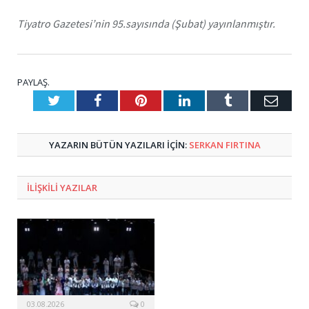
Tiyatro Gazetesi’nin 95.sayısında (Şubat) yayınlanmıştır.
PAYLAŞ.
Twitter
Facebook
Pinterest
LinkedIn
Tumblr
E-
Posta
YAZARIN BÜTÜN YAZILARI IÇIN:
SERKAN FIRTINA
ILIŞKILI
YAZILAR
03.08.2026
0