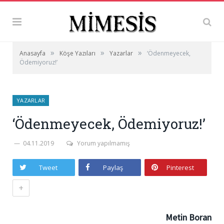
»
»
»
Anasayfa
Köşe Yazıları
Yazarlar
‘Ödenmeyecek,
Ödemiyoruz!’
YAZARLAR
‘Ödenmeyecek, Ödemiyoruz!’
04.11.2019
Yorum yapılmamış
Tweet
Paylaş
Pinterest
+
Metin Boran