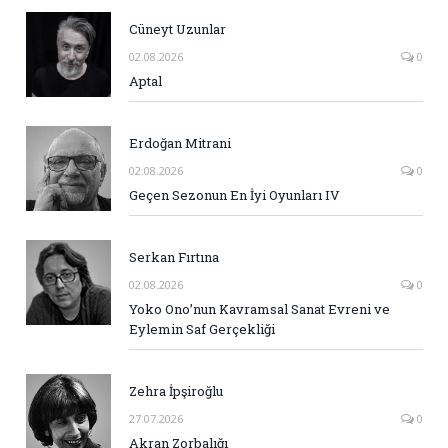
Cüneyt Uzunlar
02.08.2026
0
Aptal
Erdoğan Mitrani
02.08.2026
0
Geçen Sezonun En İyi Oyunları IV
Serkan Fırtına
02.08.2026
0
Yoko Ono’nun Kavramsal Sanat Evreni ve
Eylemin Saf Gerçekliği
Zehra İpşiroğlu
27.07.2026
0
Akran Zorbalığı