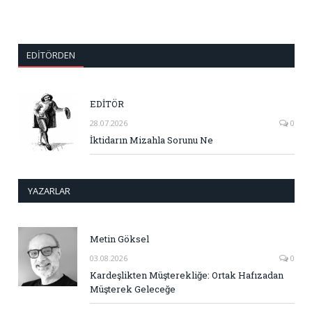
EDITÖRDEN
EDİTÖR
28.07.2026
0
İktidarın Mizahla Sorunu Ne
YAZARLAR
Metin Göksel
03.08.2026
0
Kardeşlikten Müşterekliğe: Ortak Hafızadan
Müşterek Geleceğe