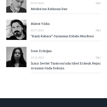
05.03.2026
0
Medea’nın Kafasına Dair
Bülent Yıldız
03.01.2026
0
“Kanlı Kabare” Oyununun Esbabı Mucibesi
İrem Erdoğan
25.12.2025
0
İzmir Devlet Tiyatrosu’nda Sibel Erdenk Rejisi:
Arzunun Onda Dokuzu