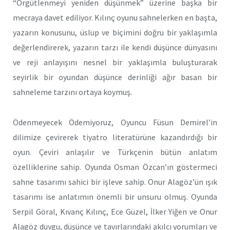
“Örgütlenmeyi yeniden düşünmek” üzerine başka bir
mecraya davet ediliyor. Kılınç oyunu sahnelerken en başta,
yazarın konusunu, üslup ve biçimini doğru bir yaklaşımla
değerlendirerek, yazarın tarzı ile kendi düşünce dünyasını
ve reji anlayışını nesnel bir yaklaşımla buluşturarak
seyirlik bir oyundan düşünce derinliği ağır basan bir
sahneleme tarzını ortaya koymuş.
Ödenmeyecek Ödemiyoruz, Oyuncu Füsun Demirel’in
dilimize çevirerek tiyatro literatürüne kazandırdığı bir
oyun. Çeviri anlaşılır ve Türkçenin bütün anlatım
özelliklerine sahip. Oyunda Osman Özcan’ın göstermeci
sahne tasarımı sahici bir işleve sahip. Onur Alagöz’ün ışık
tasarımı ise anlatımın önemli bir unsuru olmuş. Oyunda
Serpil Göral, Kıvanç Kılınç, Ece Güzel, İlker Yiğen ve Onur
Alagöz duygu, düşünce ve tavırlarındaki akılcı yorumları ve