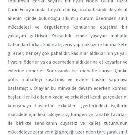
toplumsal içerikli seyirlik bir oyun. Nobel Ödüllü Yazar
Dario Fo oyununda İtalya’da bir işçi mahallesinde iki yoksul
ailenin içinde bulunduğu sıkıntılı durum üzerinden sınıf
mücadelesi ve örgütlenme konularına eleştirel bir
yaklaşım getiriyor. Yoksulluk içinde yaşayan mahalle
halkından birkaç kadın alışveriş yapmak üzere bir markete
girerler; her şey çok pahalıdır, kadınlar aldıklarının ya yarı
fiyatını öderler ya da ödemeden aldıklarına el koyarlar ve
evlerine dönerler. Sonrasında ise mahalle karışır. Çünkü
polis mahalleyi kuşatmış ve evlere baskın yapmaya
başlamıştır. Olaylar bu minvalde devam ederken komedi
başlar. Her iki ailenin kadın ve erkekleri kendi gerçeklerini
konuşmaya başlarlar. Erkekler işyerlerindeki işçilerin
mücadele içindeki ciddiyetsiz, lumpen ve fanatik tavırları
ile birlikte sendikanın duyarsız ve kalleş tutumunun
mücadeleye zarar verdiği gerçeği üzerinden tartışarak sınıf