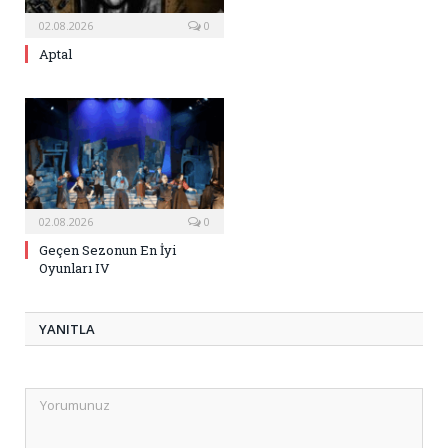
02.08.2026
0
Aptal
02.08.2026
0
Geçen Sezonun En İyi
Oyunları IV
YANITLA