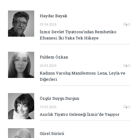
Haydar Bayak
29.04.2026
0
İzmir Devlet Tiyatrosu’ndan Rembetiko
Efsanesi: İki Yaka Tek Hikaye
Fuldem Özkan
26.03.2026
0
Kadının Varoluş Manifestosu: Lena, Leyla ve
Diğerleri
Özgür Duygu Durgun
13.03.2026
0
Asırlık Tiyatro Geleneği İzmir’de Yaşıyor
Gürel Sürücü