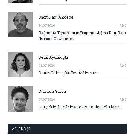
Sacit Hadi Akdede
14.07.2026
0
Bağımsız Tiyatroların Bağımsızlığına Dair Bazı
İktisadi Gözlemler
Selin Aydınoğlu
08.07.2026
2
Deniz Göktaş Ölü Deniz Üzerine
Dikmen Gürün
07.07.2026
0
Gerçeklerle Yüzleşmek ve Belgesel Tiyatro
AÇIK KÖŞE