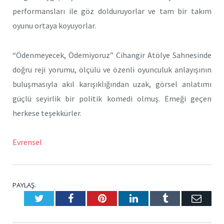
performansları ile göz dolduruyorlar ve tam bir takım
oyunu ortaya koyuyorlar.
“Ödenmeyecek, Ödemiyoruz” Cihangir Atölye Sahnesinde
doğru reji yorumu, ölçülü ve özenli oyunculuk anlayışının
buluşmasıyla akıl karışıklığından uzak, görsel anlatımı
güçlü seyirlik bir politik komedi olmuş. Emeği geçen
herkese teşekkürler.
Evrensel
PAYLAŞ.
Twitter
Facebook
Pinterest
LinkedIn
Tumblr
E-
Posta