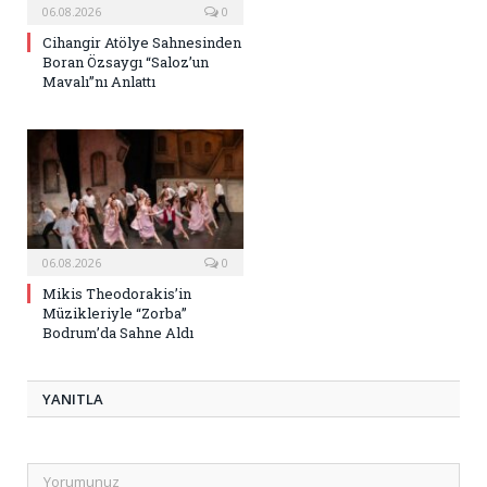
06.08.2026
0
Cihangir Atölye Sahnesinden
Boran Özsaygı “Saloz’un
Mavalı”nı Anlattı
06.08.2026
0
Mikis Theodorakis’in
Müzikleriyle “Zorba”
Bodrum’da Sahne Aldı
YANITLA