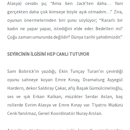
Alasya) cevabı şu; “Ama ben Jack’ten daha… Yani
gerçekten daha çok kimseye böyle aşık olmadım…” Zira,
oyunun önermelerinden biri şunu söylüyor; “Kararlı bir
kadın ne yapar yapar, istediğini elde eder. Bedelleri mi?
Çoğu zaman umurunda değildir!’ Dünya tarihi şahidimizdir.”
SEYİRCİNİN İLGİSİNİ HEP CANLI TUTUYOR
Sam Bobrick’in yazdığı, Ekin Tunçay Turan’ın çevirdiği
oyunu sahneye koyan Emre Kınay, Dramaturg Ayşegül
Hardern, dekor Saldıray Çakar, afiş Başak Gümülcinelioğlu,
ses ve ışık Erkan Kalkan, müzikler Serdar Aslan, baş
rollerde Evrim Alasya ve Emre Kınay var. Tiyatro Müdürü
Cenk Yanılmaz, Genel Koordinatör Nuray Arslan.