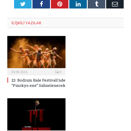
Twitter
Facebook
Pinterest
LinkedIn
Tumblr
E-
Posta
ILIŞKILI
YAZILAR
06.08.2026
0
23. Bodrum Bale Festivali’nde
“Pinokyo.exe” Sahnelenecek