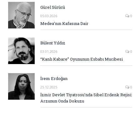
Gürel Sürücü
05.03.2026
0
Medea’nın Kafasına Dair
Bülent Yıldız
03.01.2026
0
“Kanlı Kabare” Oyununun Esbabı Mucibesi
İrem Erdoğan
25.12.2025
0
İzmir Devlet Tiyatrosu’nda Sibel Erdenk Rejisi:
Arzunun Onda Dokuzu