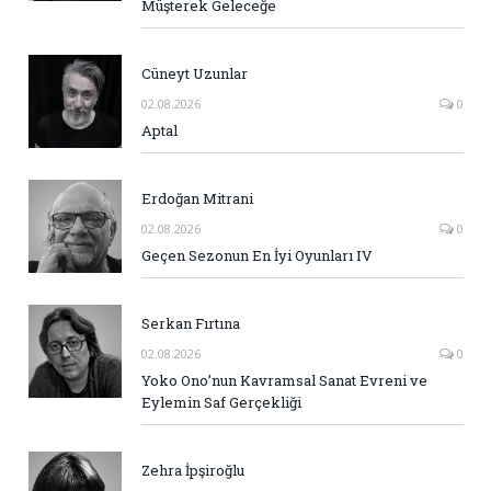
Müşterek Geleceğe
Cüneyt Uzunlar
02.08.2026
0
Aptal
Erdoğan Mitrani
02.08.2026
0
Geçen Sezonun En İyi Oyunları IV
Serkan Fırtına
02.08.2026
0
Yoko Ono’nun Kavramsal Sanat Evreni ve
Eylemin Saf Gerçekliği
Zehra İpşiroğlu