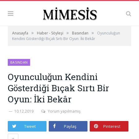
»
»
»
Anasayfa
Haber - Söyleşi
Basından
Oyunculuğun
Kendini Gösterdiği Bıçak Sırtı Bir Oyun: İki Bekâr
BASINDAN
Oyunculuğun Kendini
Gösterdiği Bıçak Sırtı Bir
Oyun: İki Bekâr
10.12.2019
Yorum yapılmamış
Tweet
Paylaş
Pinterest
+