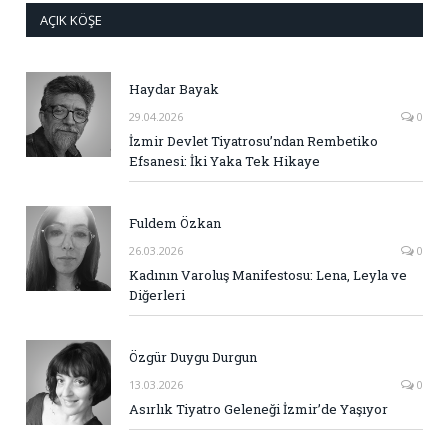
AÇIK KÖŞE
Haydar Bayak
29.04.2026
0
İzmir Devlet Tiyatrosu’ndan Rembetiko
Efsanesi: İki Yaka Tek Hikaye
Fuldem Özkan
26.03.2026
0
Kadının Varoluş Manifestosu: Lena, Leyla ve
Diğerleri
Özgür Duygu Durgun
13.03.2026
0
Asırlık Tiyatro Geleneği İzmir’de Yaşıyor