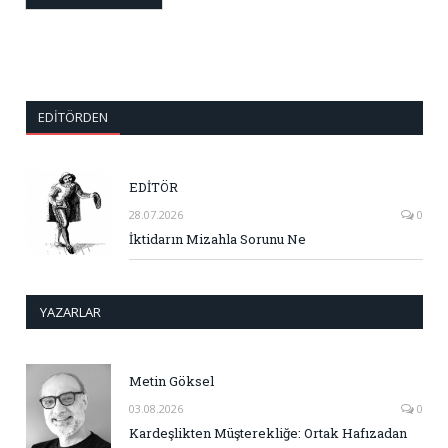
EDITÖRDEN
EDİTÖR
28.07.2026
0
İktidarın Mizahla Sorunu Ne
YAZARLAR
Metin Göksel
03.08.2026
0
Kardeşlikten Müşterekliğe: Ortak Hafızadan