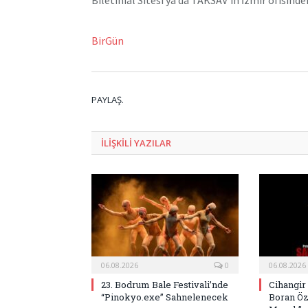
Biletinial Sitesi ya da TAKSAV’ın İzmir ofisinden
BirGün
PAYLAŞ.
ILIŞKILI
YAZILAR
06.08.2026
0
06.08.2026
23. Bodrum Bale Festivali’nde
Cihangir
“Pinokyo.exe” Sahnelenecek
Boran Öz