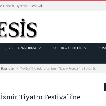
e Gençlik Tiyatrosu Festivali
ÇEVİRİ / ARAŞTIRMA
ÇOCUK – GENÇLIK
KÖŞE
»
Basından
TAKSAV 8. Uluslararası İzmir Tiyatro Festivali’ne Büyük İlgi
İzmir Tiyatro Festivali’ne