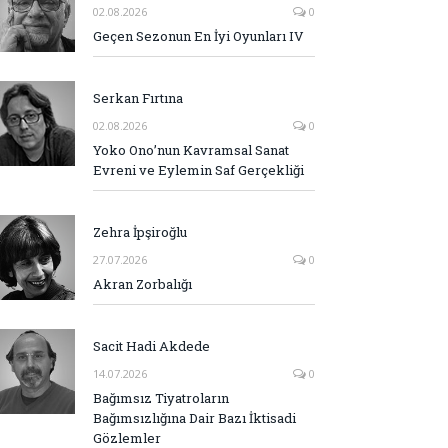
02.08.2026
0
Geçen Sezonun En İyi Oyunları IV
Serkan Fırtına
02.08.2026
0
Yoko Ono’nun Kavramsal Sanat
Evreni ve Eylemin Saf Gerçekliği
Zehra İpşiroğlu
27.07.2026
0
Akran Zorbalığı
Sacit Hadi Akdede
14.07.2026
0
Bağımsız Tiyatroların
Bağımsızlığına Dair Bazı İktisadi
Gözlemler