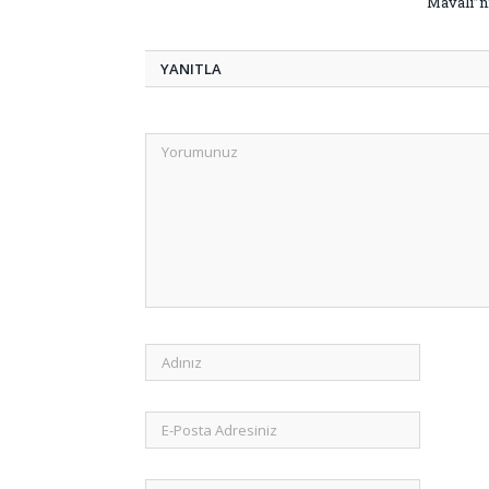
Mavalı”nı
YANITLA