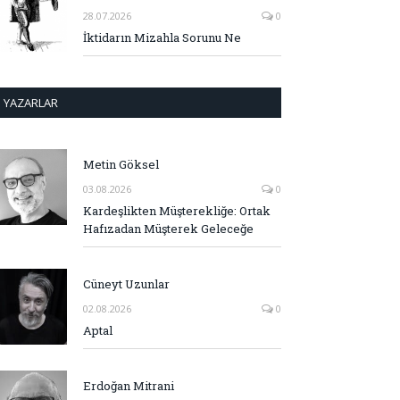
28.07.2026
0
İktidarın Mizahla Sorunu Ne
YAZARLAR
Metin Göksel
03.08.2026
0
Kardeşlikten Müşterekliğe: Ortak
Hafızadan Müşterek Geleceğe
Cüneyt Uzunlar
02.08.2026
0
Aptal
Erdoğan Mitrani