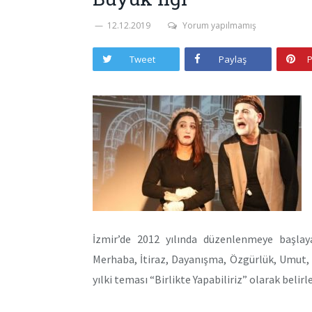
12.12.2019
Yorum yapılmamış
Tweet
Paylaş
P
İzmir’de 2012 yılında düzenlenmeye başlaya
Merhaba, İtiraz, Dayanışma, Özgürlük, Umut, C
yılki teması “Birlikte Yapabiliriz” olarak belirl