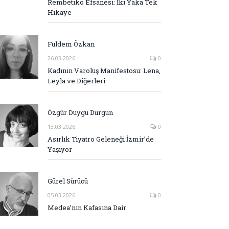
Rembetiko Efsanesi: İki Yaka Tek
Hikaye
Fuldem Özkan
26.03.2026
0
Kadının Varoluş Manifestosu: Lena,
Leyla ve Diğerleri
Özgür Duygu Durgun
13.03.2026
0
Asırlık Tiyatro Geleneği İzmir’de
Yaşıyor
Gürel Sürücü
05.03.2026
0
Medea’nın Kafasına Dair