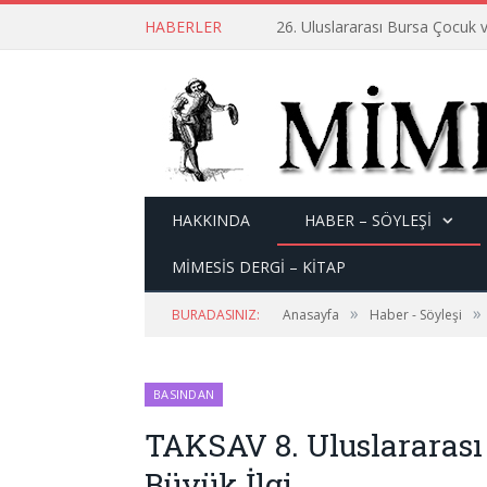
HABERLER
26. Uluslararası Bursa Çocuk v
HAKKINDA
HABER – SÖYLEŞI
MİMESİS DERGİ – KİTAP
»
»
BURADASINIZ:
Anasayfa
Haber - Söyleşi
BASINDAN
TAKSAV 8. Uluslararası 
Büyük İlgi