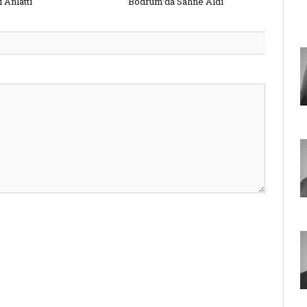
 Anlattı
Bodrum’da Sahne Aldı