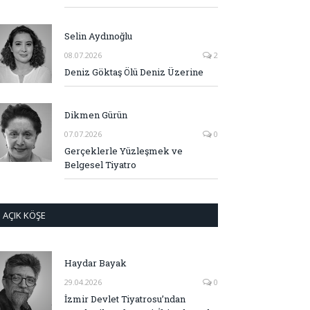
Selin Aydınoğlu
08.07.2026
2
Deniz Göktaş Ölü Deniz Üzerine
Dikmen Gürün
07.07.2026
0
Gerçeklerle Yüzleşmek ve
Belgesel Tiyatro
AÇIK KÖŞE
Haydar Bayak
29.04.2026
0
İzmir Devlet Tiyatrosu’ndan