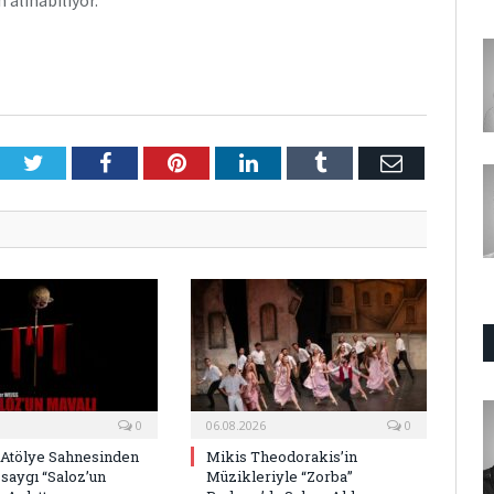
 alınabiliyor.
Twitter
Facebook
Pinterest
LinkedIn
Tumblr
E-
Posta
0
06.08.2026
0
 Atölye Sahnesinden
Mikis Theodorakis’in
saygı “Saloz’un
Müzikleriyle “Zorba”