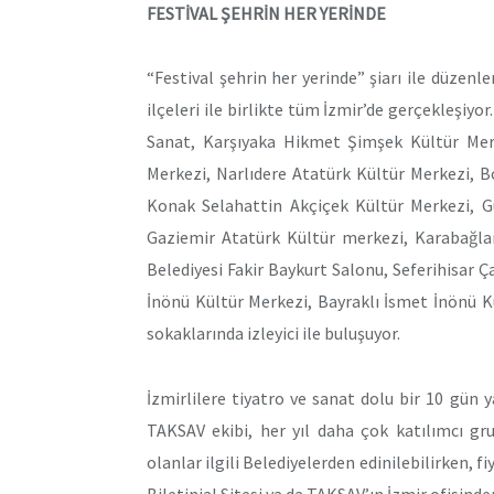
FESTİVAL ŞEHRİN HER YERİNDE
“Festival şehrin her yerinde” şiarı ile düzenl
ilçeleri ile birlikte tüm İzmir’de gerçekleşiyo
Sanat, Karşıyaka Hikmet Şimşek Kültür Merk
Merkezi, Narlıdere Atatürk Kültür Merkezi, 
Konak Selahattin Akçiçek Kültür Merkezi, Gü
Gaziemir Atatürk Kültür merkezi, Karabağlar 
Belediyesi Fakir Baykurt Salonu, Seferihisar
İnönü Kültür Merkezi, Bayraklı İsmet İnönü 
sokaklarında izleyici ile buluşuyor.
İzmirlilere tiyatro ve sanat dolu bir 10 gü
TAKSAV ekibi, her yıl daha çok katılımcı grup
olanlar ilgili Belediyelerden edinilebilirken, fi