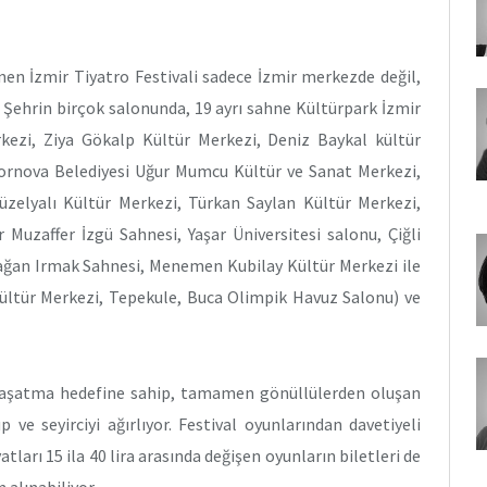
enen İzmir Tiyatro Festivali sadece İzmir merkezde değil,
r. Şehrin birçok salonunda, 19 ayrı sahne Kültürpark İzmir
ezi, Ziya Gökalp Kültür Merkezi, Deniz Baykal kültür
Bornova Belediyesi Uğur Mumcu Kültür ve Sanat Merkezi,
zelyalı Kültür Merkezi, Türkan Saylan Kültür Merkezi,
Muzaffer İzgü Sahnesi, Yaşar Üniversitesi salonu, Çiğli
 Çağan Irmak Sahnesi, Menemen Kubilay Kültür Merkezi ile
Kültür Merkezi, Tepekule, Buca Olimpik Havuz Salonu) ve
n yaşatma hedefine sahip, tamamen gönüllülerden oluşan
 ve seyirciyi ağırlıyor. Festival oyunlarından davetiyeli
yatları 15 ila 40 lira arasında değişen oyunların biletleri de