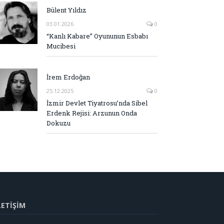
Bülent Yıldız
03.01.2026
0
“Kanlı Kabare” Oyununun Esbabı
Mucibesi
İrem Erdoğan
25.12.2025
0
İzmir Devlet Tiyatrosu’nda Sibel
Erdenk Rejisi: Arzunun Onda
Dokuzu
LETİŞİM