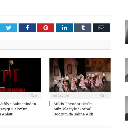
Twitter
Facebook
Pinterest
LinkedIn
Tumblr
E-
Posta
0
06.08.2026
0
 Atölye Sahnesinden
Mikis Theodorakis’in
saygı “Saloz’un
Müzikleriyle “Zorba”
 Anlattı
Bodrum’da Sahne Aldı