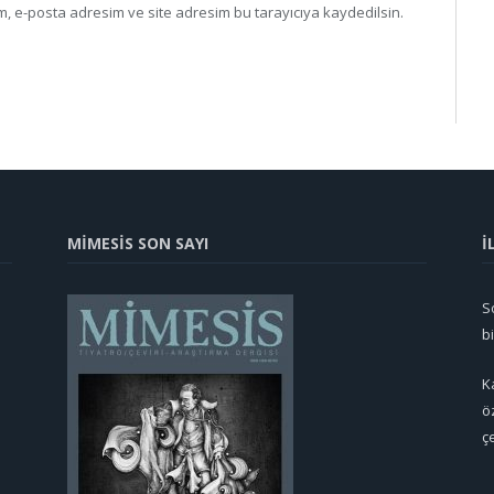
, e-posta adresim ve site adresim bu tarayıcıya kaydedilsin.
MİMESİS SON SAYI
İ
So
b
K
ö
ç