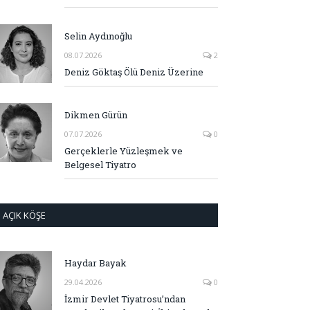
Selin Aydınoğlu
08.07.2026
2
Deniz Göktaş Ölü Deniz Üzerine
Dikmen Gürün
07.07.2026
0
Gerçeklerle Yüzleşmek ve
Belgesel Tiyatro
AÇIK KÖŞE
Haydar Bayak
29.04.2026
0
İzmir Devlet Tiyatrosu’ndan