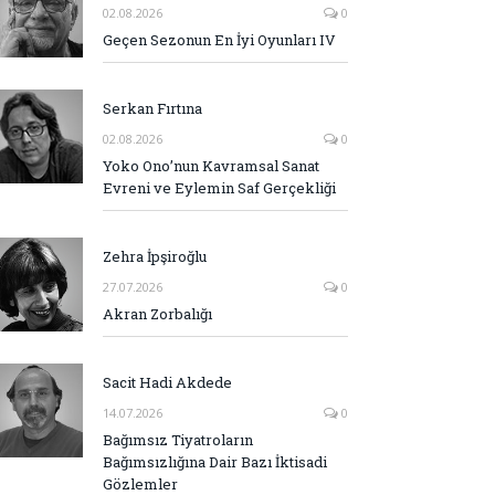
02.08.2026
0
Geçen Sezonun En İyi Oyunları IV
Serkan Fırtına
02.08.2026
0
Yoko Ono’nun Kavramsal Sanat
Evreni ve Eylemin Saf Gerçekliği
Zehra İpşiroğlu
27.07.2026
0
Akran Zorbalığı
Sacit Hadi Akdede
14.07.2026
0
Bağımsız Tiyatroların
Bağımsızlığına Dair Bazı İktisadi
Gözlemler