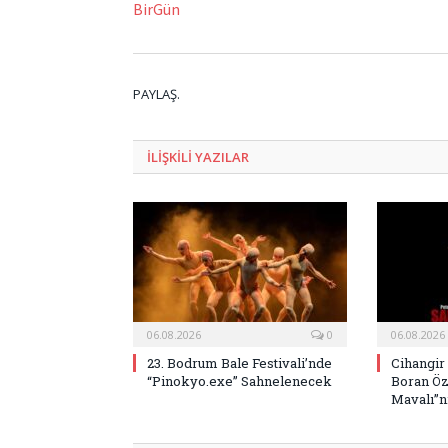
BirGün
PAYLAŞ.
ILIŞKILI
YAZILAR
06.08.2026
0
06.08.2026
23. Bodrum Bale Festivali’nde
Cihangir
“Pinokyo.exe” Sahnelenecek
Boran Öz
Mavalı”nı