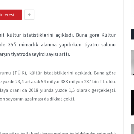
+
interest
it kültür istatistiklerini açıkladı. Buna göre Kültür
de 35’i mimarlık alanına yapılırken tiyatro salonu
rşın tiyatroda seyirci sayısı arttı.
urumu (TÜİK), kültür istatistiklerini açıkladı. Buna göre
e yüzde 23,4 artarak 54 milyar 383 milyon 287 bin TL oldu.
ılaya oranı da 2018 yılında yüzde 1,5 olarak gerçekleşti.
lon sayısının azalması da dikkat çekti.
lara göre belli başlı harcamalara bakıldığında; mimarlık