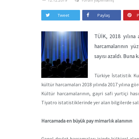
12.12.2019
Yorum yapılmamış
Tweet
Paylaş
P
TÜİK, 2018 yılına a
harcamalarının yüz
sayısı azaldı. Buna ka
Türkiye İstatistik K
kültür harcamaları 2018 yılında 2017 yılına gör
Kültür harcamalarının, gayri safi yurtiçi has
Tiyatro istatistiklerinde yer alan bilgilerde sa
Harcamada en büyük pay mimarlık alanının
Genel devlet harcamaları içinde kültürel alan