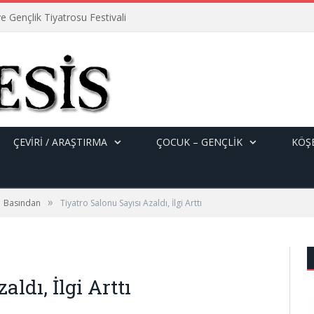
e Gençlik Tiyatrosu Festivali
ÇEVİRİ / ARAŞTIRMA
ÇOCUK – GENÇLIK
KÖŞE
»
Basından
Tiyatro Salonu Sayısı Azaldı, İlgi Arttı
ldı, İlgi Arttı