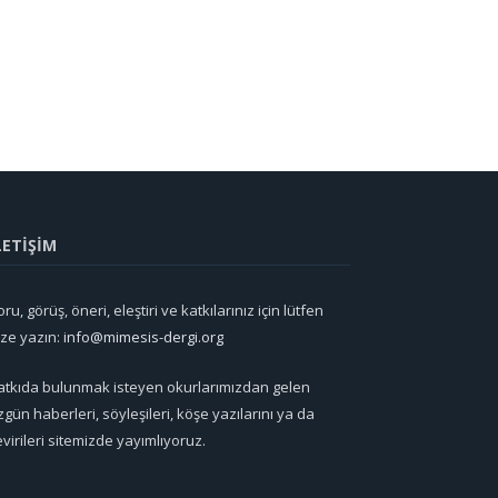
LETİŞİM
ru, görüş, öneri, eleştiri ve katkılarınız için lütfen
ize yazın:
info@mimesis-dergi.org
atkıda bulunmak isteyen okurlarımızdan gelen
zgün haberleri, söyleşileri, köşe yazılarını ya da
evirileri sitemizde yayımlıyoruz.