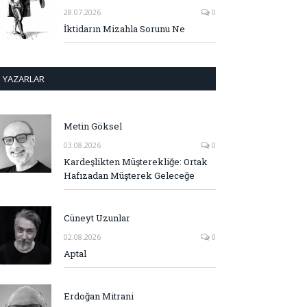
28.07.2026
0
İktidarın Mizahla Sorunu Ne
YAZARLAR
Metin Göksel
03.08.2026
0
Kardeşlikten Müşterekliğe: Ortak
Hafızadan Müşterek Geleceğe
Cüneyt Uzunlar
02.08.2026
0
Aptal
Erdoğan Mitrani