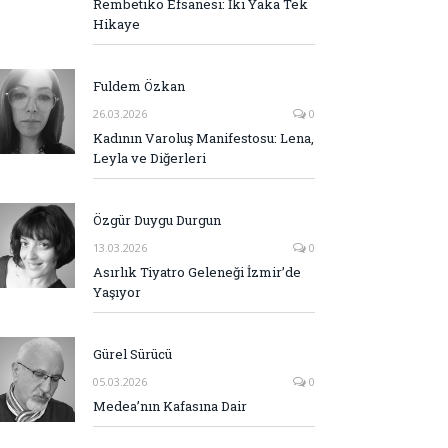
Rembetiko Efsanesi: İki Yaka Tek
Hikaye
Fuldem Özkan
26.03.2026
0
Kadının Varoluş Manifestosu: Lena,
Leyla ve Diğerleri
Özgür Duygu Durgun
13.03.2026
0
Asırlık Tiyatro Geleneği İzmir’de
Yaşıyor
Gürel Sürücü
05.03.2026
0
Medea’nın Kafasına Dair