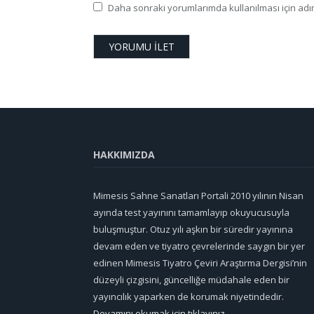
Daha sonraki yorumlarımda kullanılması için adım
HAKKIMIZDA
Mimesis Sahne Sanatları Portali 2010 yılının Nisan
ayında test yayınını tamamlayıp okuyucusuyla
buluşmuştur. Otuz yılı aşkın bir süredir yayınına
devam eden ve tiyatro çevrelerinde saygın bir yer
edinen Mimesis Tiyatro Çeviri Araştırma Dergisi’nin
düzeyli çizgisini, güncelliğe müdahale eden bir
yayıncılık yaparken de korumak niyetindedir.
Devamını okumak için tıklayınız...