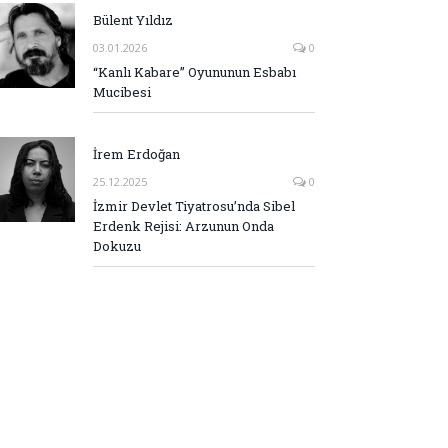
Bülent Yıldız
03.01.2026
0
“Kanlı Kabare” Oyununun Esbabı
Mucibesi
İrem Erdoğan
25.12.2025
0
İzmir Devlet Tiyatrosu’nda Sibel
Erdenk Rejisi: Arzunun Onda
Dokuzu