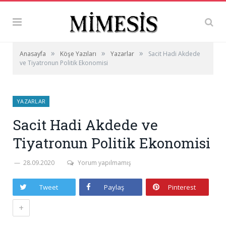
»
»
»
Anasayfa
Köşe Yazıları
Yazarlar
Sacit Hadi Akdede
ve Tiyatronun Politik Ekonomisi
YAZARLAR
Sacit Hadi Akdede ve
Tiyatronun Politik Ekonomisi
28.09.2020
Yorum yapılmamış
Tweet
Paylaş
Pinterest
+