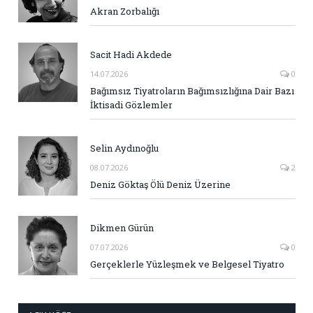
Akran Zorbalığı
Sacit Hadi Akdede
14.07.2026
0
Bağımsız Tiyatroların Bağımsızlığına Dair Bazı
İktisadi Gözlemler
Selin Aydınoğlu
08.07.2026
2
Deniz Göktaş Ölü Deniz Üzerine
Dikmen Gürün
07.07.2026
0
Gerçeklerle Yüzleşmek ve Belgesel Tiyatro