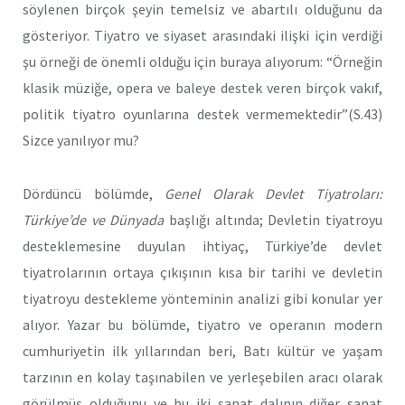
söylenen birçok şeyin temelsiz ve abartılı olduğunu da
gösteriyor. Tiyatro ve siyaset arasındaki ilişki için verdiği
şu örneği de önemli olduğu için buraya alıyorum: “Örneğin
klasik müziğe, opera ve baleye destek veren birçok vakıf,
politik tiyatro oyunlarına destek vermemektedir”(S.43)
Sizce yanılıyor mu?
Dördüncü bölümde,
Genel Olarak Devlet Tiyatroları:
Türkiye’de ve Dünyada
başlığı altında; Devletin tiyatroyu
desteklemesine duyulan ihtiyaç, Türkiye’de devlet
tiyatrolarının ortaya çıkışının kısa bir tarihi ve devletin
tiyatroyu destekleme yönteminin analizi gibi konular yer
alıyor. Yazar bu bölümde, tiyatro ve operanın modern
cumhuriyetin ilk yıllarından beri, Batı kültür ve yaşam
tarzının en kolay taşınabilen ve yerleşebilen aracı olarak
görülmüş olduğunu ve bu iki sanat dalının diğer sanat