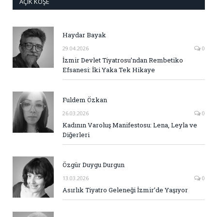
AÇIK KÖŞE
Haydar Bayak
29.04.2026
0
İzmir Devlet Tiyatrosu’ndan Rembetiko
Efsanesi: İki Yaka Tek Hikaye
Fuldem Özkan
26.03.2026
0
Kadının Varoluş Manifestosu: Lena, Leyla ve
Diğerleri
Özgür Duygu Durgun
13.03.2026
0
Asırlık Tiyatro Geleneği İzmir’de Yaşıyor