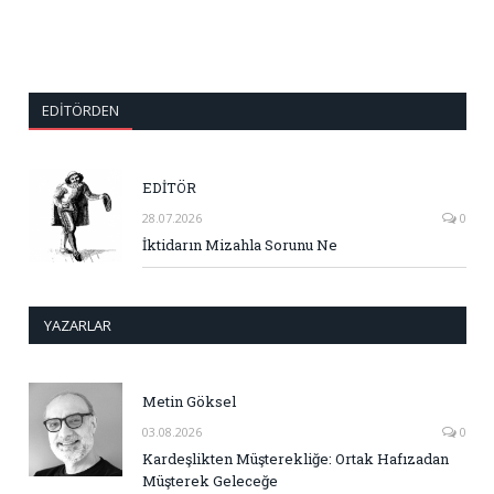
EDITÖRDEN
EDİTÖR
28.07.2026
0
İktidarın Mizahla Sorunu Ne
YAZARLAR
Metin Göksel
03.08.2026
0
Kardeşlikten Müşterekliğe: Ortak Hafızadan
Müşterek Geleceğe