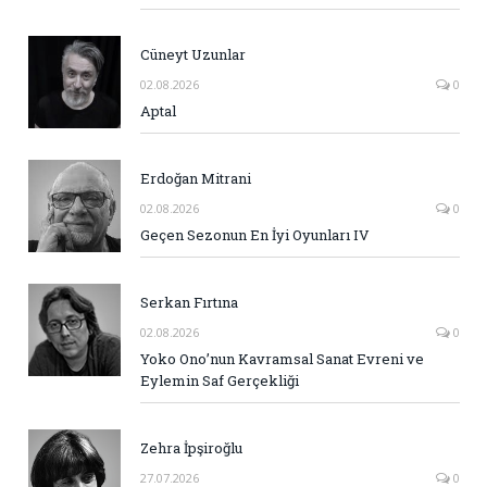
Cüneyt Uzunlar
02.08.2026
0
Aptal
Erdoğan Mitrani
02.08.2026
0
Geçen Sezonun En İyi Oyunları IV
Serkan Fırtına
02.08.2026
0
Yoko Ono’nun Kavramsal Sanat Evreni ve
Eylemin Saf Gerçekliği
Zehra İpşiroğlu
27.07.2026
0