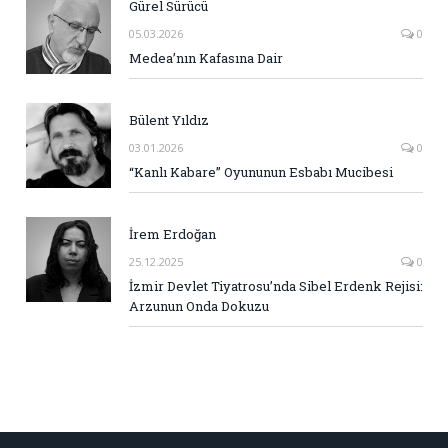
Gürel Sürücü
05.03.2026
0
Medea’nın Kafasına Dair
Bülent Yıldız
03.01.2026
0
“Kanlı Kabare” Oyununun Esbabı Mucibesi
İrem Erdoğan
25.12.2025
0
İzmir Devlet Tiyatrosu’nda Sibel Erdenk Rejisi:
Arzunun Onda Dokuzu