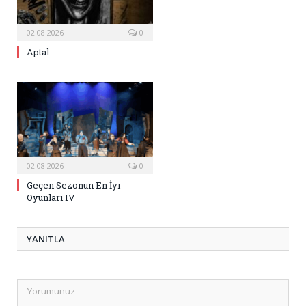
02.08.2026
0
Aptal
02.08.2026
0
Geçen Sezonun En İyi
Oyunları IV
YANITLA