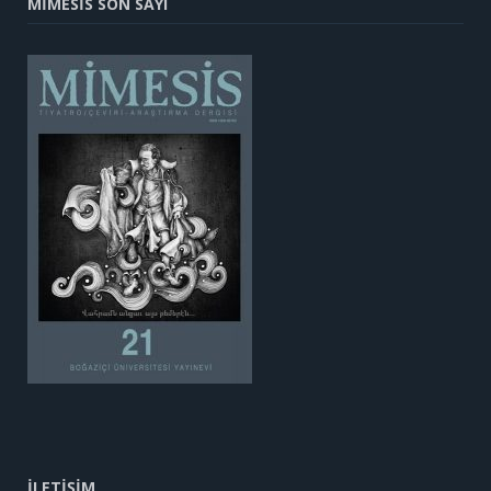
MİMESİS SON SAYI
İLETİŞİM