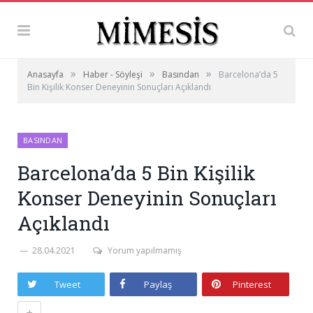
»
»
»
Anasayfa
Haber - Söyleşi
Basından
Barcelona’da 5
Bin Kişilik Konser Deneyinin Sonuçları Açıklandı
BASINDAN
Barcelona’da 5 Bin Kişilik
Konser Deneyinin Sonuçları
Açıklandı
28.04.2021
Yorum yapılmamış
Tweet
Paylaş
Pinterest
+