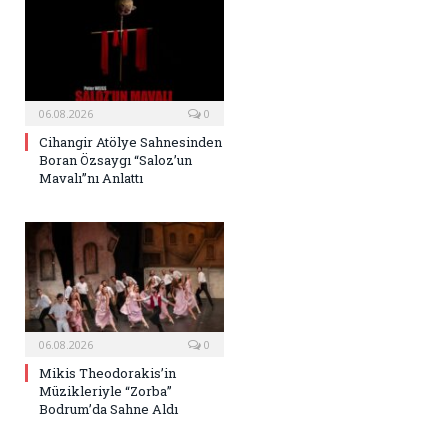
06.08.2026
0
Cihangir Atölye Sahnesinden
Boran Özsaygı “Saloz’un
Mavalı”nı Anlattı
06.08.2026
0
Mikis Theodorakis’in
Müzikleriyle “Zorba”
Bodrum’da Sahne Aldı