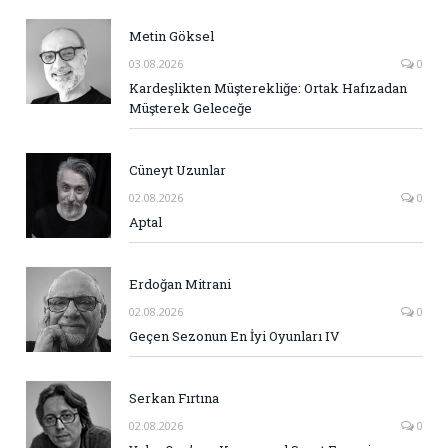
Metin Göksel
03.08.2026
0
Kardeşlikten Müşterekliğe: Ortak Hafızadan
Müşterek Geleceğe
Cüneyt Uzunlar
02.08.2026
0
Aptal
Erdoğan Mitrani
02.08.2026
0
Geçen Sezonun En İyi Oyunları IV
Serkan Fırtına
02.08.2026
0