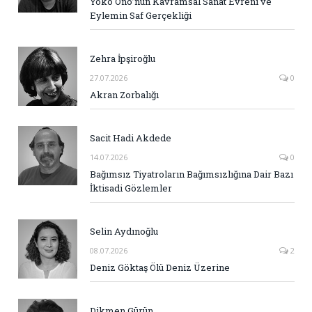
Yoko Ono’nun Kavramsal Sanat Evreni ve
Eylemin Saf Gerçekliği
Zehra İpşiroğlu
27.07.2026
0
Akran Zorbalığı
Sacit Hadi Akdede
14.07.2026
0
Bağımsız Tiyatroların Bağımsızlığına Dair Bazı
İktisadi Gözlemler
Selin Aydınoğlu
08.07.2026
2
Deniz Göktaş Ölü Deniz Üzerine
Dikmen Gürün