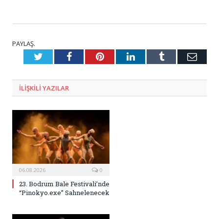
PAYLAŞ.
Twitter
Facebook
Pinterest
LinkedIn
Tumblr
E-
Posta
ILIŞKILI
YAZILAR
06.08.2026
0
23. Bodrum Bale Festivali’nde
“Pinokyo.exe” Sahnelenecek