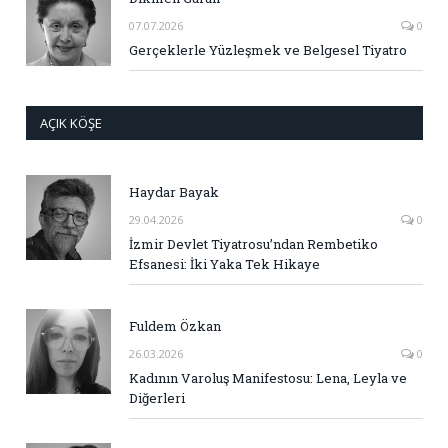
07.07.2026
0
Gerçeklerle Yüzleşmek ve Belgesel Tiyatro
AÇIK KÖŞE
Haydar Bayak
29.04.2026
0
İzmir Devlet Tiyatrosu’ndan Rembetiko
Efsanesi: İki Yaka Tek Hikaye
Fuldem Özkan
26.03.2026
0
Kadının Varoluş Manifestosu: Lena, Leyla ve
Diğerleri