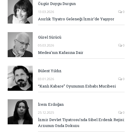
Özgür Duygu Durgun
13.03.2026
0
Asırlık Tiyatro Geleneği İzmir’de Yaşıyor
Gürel Sürücü
05.03.2026
0
Medea’nın Kafasına Dair
Bülent Yıldız
03.01.2026
0
“Kanlı Kabare” Oyununun Esbabı Mucibesi
İrem Erdoğan
25.12.2025
0
İzmir Devlet Tiyatrosu’nda Sibel Erdenk Rejisi:
Arzunun Onda Dokuzu