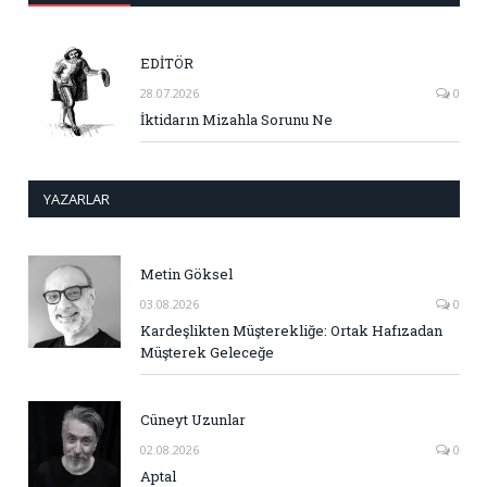
EDİTÖR
28.07.2026
0
İktidarın Mizahla Sorunu Ne
YAZARLAR
Metin Göksel
03.08.2026
0
Kardeşlikten Müşterekliğe: Ortak Hafızadan
Müşterek Geleceğe
Cüneyt Uzunlar
02.08.2026
0
Aptal