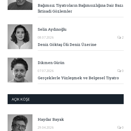
Bağımsız Tiyatroların Bağımsızlığına Dair Bazı
İktisadi Gözlemler
Selin Aydınoğlu
08.07.2026
2
Deniz Göktaş Ölü Deniz Üzerine
Dikmen Gürün
07.07.2026
0
Gerçeklerle Yüzleşmek ve Belgesel Tiyatro
AÇIK KÖŞE
Haydar Bayak
29.04.2026
0