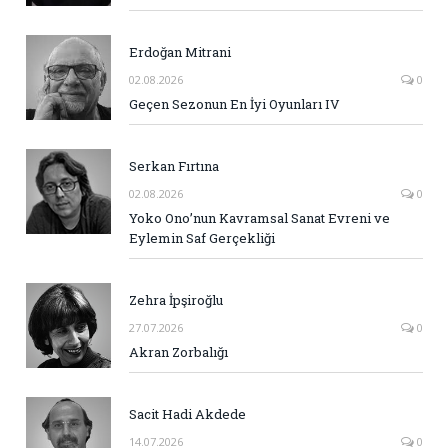
Erdoğan Mitrani
02.08.2026
0
Geçen Sezonun En İyi Oyunları IV
Serkan Fırtına
02.08.2026
0
Yoko Ono’nun Kavramsal Sanat Evreni ve
Eylemin Saf Gerçekliği
Zehra İpşiroğlu
27.07.2026
0
Akran Zorbalığı
Sacit Hadi Akdede
14.07.2026
0