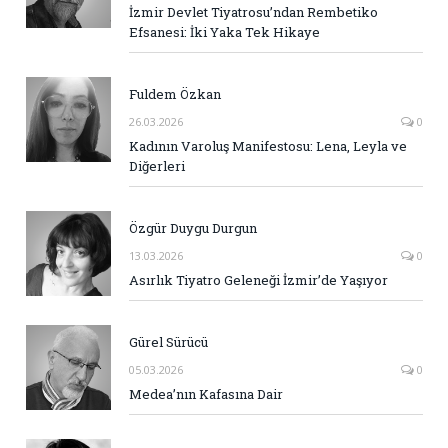
İzmir Devlet Tiyatrosu’ndan Rembetiko
Efsanesi: İki Yaka Tek Hikaye
Fuldem Özkan
26.03.2026
0
Kadının Varoluş Manifestosu: Lena, Leyla ve
Diğerleri
Özgür Duygu Durgun
13.03.2026
0
Asırlık Tiyatro Geleneği İzmir’de Yaşıyor
Gürel Sürücü
05.03.2026
0
Medea’nın Kafasına Dair