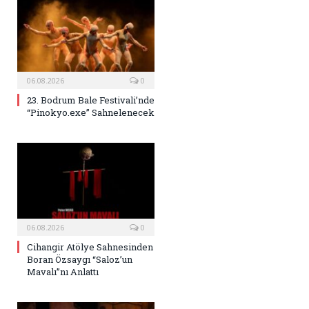
06.08.2026
0
23. Bodrum Bale Festivali’nde
“Pinokyo.exe” Sahnelenecek
06.08.2026
0
Cihangir Atölye Sahnesinden
Boran Özsaygı “Saloz’un
Mavalı”nı Anlattı