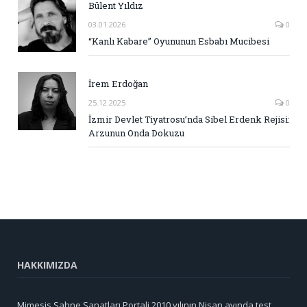
Bülent Yıldız
03.01.2026
0
“Kanlı Kabare” Oyununun Esbabı Mucibesi
İrem Erdoğan
25.12.2025
0
İzmir Devlet Tiyatrosu’nda Sibel Erdenk Rejisi:
Arzunun Onda Dokuzu
HAKKIMIZDA
Mimesis Sahne Sanatları Portali 2010 yılının Nisan ayında test