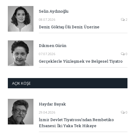
Selin Aydınoğlu
08.07.2026
2
Deniz Göktaş Ölü Deniz Üzerine
Dikmen Gürün
07.07.2026
0
Gerçeklerle Yüzleşmek ve Belgesel Tiyatro
AÇIK KÖŞE
Haydar Bayak
29.04.2026
0
İzmir Devlet Tiyatrosu’ndan Rembetiko
Efsanesi: İki Yaka Tek Hikaye