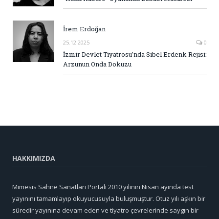
İrem Erdoğan
25.12.2025
0
İzmir Devlet Tiyatrosu’nda Sibel Erdenk Rejisi:
Arzunun Onda Dokuzu
HAKKIMIZDA
Mimesis Sahne Sanatları Portali 2010 yılının Nisan ayında test
yayınını tamamlayıp okuyucusuyla buluşmuştur. Otuz yılı aşkın bir
süredir yayınına devam eden ve tiyatro çevrelerinde saygın bir