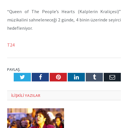
“Queen of The People’s Hearts (Kalplerin Kraliçesi)”
müzikalini sahneleneceği 2 günde, 4 binin üzerinde seyirci
hedefleniyor.
T24
PAYLAŞ.
Twitter
Facebook
Pinterest
LinkedIn
Tumblr
E-
Posta
ILIŞKILI
YAZILAR