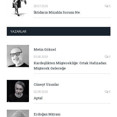
28.07.2026
0
İktidarın Mizahla Sorunu Ne
YAZARLAR
Metin Göksel
03.08.2026
0
Kardeşlikten Müşterekliğe: Ortak Hafızadan
Müşterek Geleceğe
Cüneyt Uzunlar
02.08.2026
0
Aptal
Erdoğan Mitrani