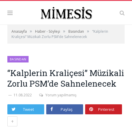
»
»
»
Anasayfa
Haber - Söyleşi
Basından
“Kalplerin
Kraliçesi” Müzikali Zorlu PSM’de Sahnelenecek
BASINDAN
“Kalplerin Kraliçesi” Müzikali
Zorlu PSM’de Sahnelenecek
11.08.2022
Yorum yapılmamış
Tweet
Paylaş
Pinterest
+