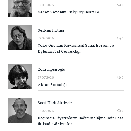
02.08.2026
0
Geçen Sezonun En İyi Oyunları IV
Serkan Fırtına
02.08.2026
0
Yoko Ono’nun Kavramsal Sanat Evreni ve
Eylemin Saf Gerçekliği
Zehra İpşiroğlu
27.07.2026
0
Akran Zorbalığı
Sacit Hadi Akdede
14.07.2026
0
Bağımsız Tiyatroların Bağımsızlığına Dair Bazı
İktisadi Gözlemler