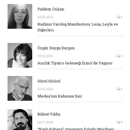
Fuldem Özkan
26.03.2026
0
Kadının Varoluş Manifestosu: Lena, Leyla ve
Diğerleri
Özgür Duygu Durgun
13.03.2026
0
Asırlık Tiyatro Geleneği İzmir’de Yaşıyor
Gürel Sürücü
05.03.2026
0
Medea’nın Kafasına Dair
Bülent Yıldız
03.01.2026
0
“Kanlı Kabare” Oyununun Esbabı Mucibesi