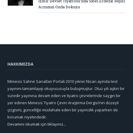
İzmir Devlet Tiyatrosu’nda Sibel Erdenk Rejisi:
Arzunun Onda Dokuzu
HAKKIMIZDA
Mimesis Sahne Sanatları Portali 2010 yılının Nisan ayında test
yayınını tamamlayıp okuyucusuyla buluşmuştur. Otuz yılı aşkın bir
süredir yayınına devam eden ve tiyatro çevrelerinde saygın bir
yer edinen Mimesis Tiyatro Çeviri Araştırma Dergisi’nin düzeyli
çizgisini, güncelliğe müdahale eden bir yayıncılık yaparken de
korumak niyetindedir.
Devamını okumak için tıklayınız...