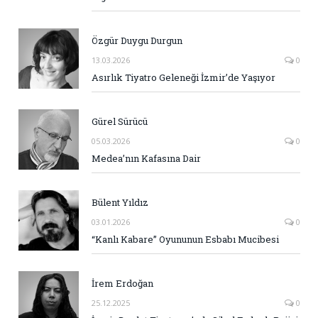
Özgür Duygu Durgun
13.03.2026
0
Asırlık Tiyatro Geleneği İzmir’de Yaşıyor
Gürel Sürücü
05.03.2026
0
Medea’nın Kafasına Dair
Bülent Yıldız
03.01.2026
0
“Kanlı Kabare” Oyununun Esbabı Mucibesi
İrem Erdoğan
25.12.2025
0