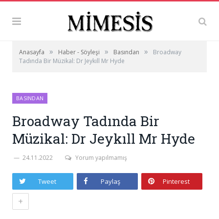
»
»
»
Anasayfa
Haber - Söyleşi
Basından
Broadway
Tadında Bir Müzikal: Dr Jeykıll Mr Hyde
BASINDAN
Broadway Tadında Bir
Müzikal: Dr Jeykıll Mr Hyde
24.11.2022
Yorum yapılmamış
Tweet
Paylaş
Pinterest
+