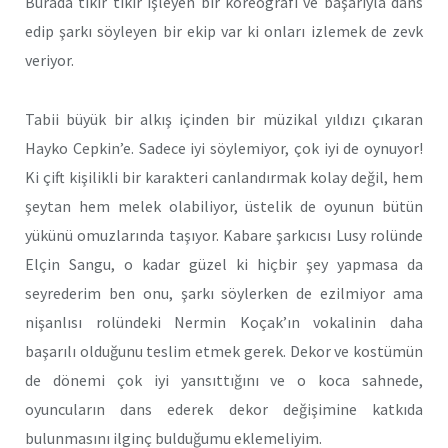
Burada tıkır tıkır işleyen bir koreografi ve başarıyla dans
edip şarkı söyleyen bir ekip var ki onları izlemek de zevk
veriyor.
Tabii büyük bir alkış içinden bir müzikal yıldızı çıkaran
Hayko Cepkin’e. Sadece iyi söylemiyor, çok iyi de oynuyor!
Ki çift kişilikli bir karakteri canlandırmak kolay değil, hem
şeytan hem melek olabiliyor, üstelik de oyunun bütün
yükünü omuzlarında taşıyor. Kabare şarkıcısı Lusy rolünde
Elçin Sangu, o kadar güzel ki hiçbir şey yapmasa da
seyrederim ben onu, şarkı söylerken de ezilmiyor ama
nişanlısı rolündeki Nermin Koçak’ın vokalinin daha
başarılı olduğunu teslim etmek gerek. Dekor ve kostümün
de dönemi çok iyi yansıttığını ve o koca sahnede,
oyuncuların dans ederek dekor değişimine katkıda
bulunmasını ilginç bulduğumu eklemeliyim.