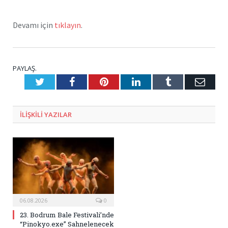
Devamı için
tıklayın
.
PAYLAŞ.
Twitter
Facebook
Pinterest
LinkedIn
Tumblr
E-
Posta
ILIŞKILI
YAZILAR
06.08.2026
0
23. Bodrum Bale Festivali’nde
“Pinokyo.exe” Sahnelenecek