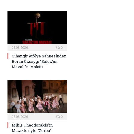
06.08.2026
0
Cihangir Atölye Sahnesinden
Boran Özsaygı “Saloz’un
Mavalı”nı Anlattı
06.08.2026
0
Mikis Theodorakis’in
Müzikleriyle “Zorba”