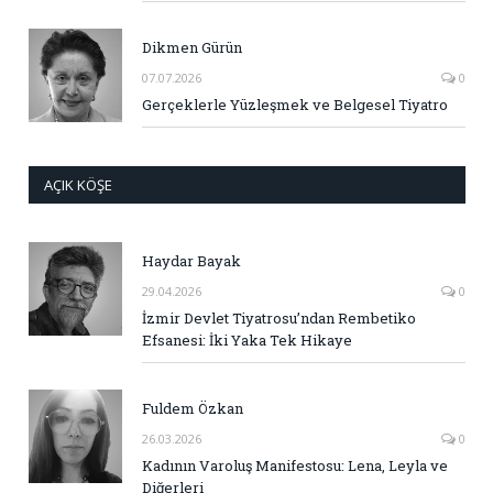
Dikmen Gürün
07.07.2026
0
Gerçeklerle Yüzleşmek ve Belgesel Tiyatro
AÇIK KÖŞE
Haydar Bayak
29.04.2026
0
İzmir Devlet Tiyatrosu’ndan Rembetiko
Efsanesi: İki Yaka Tek Hikaye
Fuldem Özkan
26.03.2026
0
Kadının Varoluş Manifestosu: Lena, Leyla ve
Diğerleri