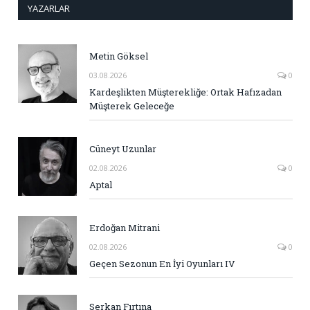
YAZARLAR
Metin Göksel
03.08.2026
0
Kardeşlikten Müşterekliğe: Ortak Hafızadan
Müşterek Geleceğe
Cüneyt Uzunlar
02.08.2026
0
Aptal
Erdoğan Mitrani
02.08.2026
0
Geçen Sezonun En İyi Oyunları IV
Serkan Fırtına