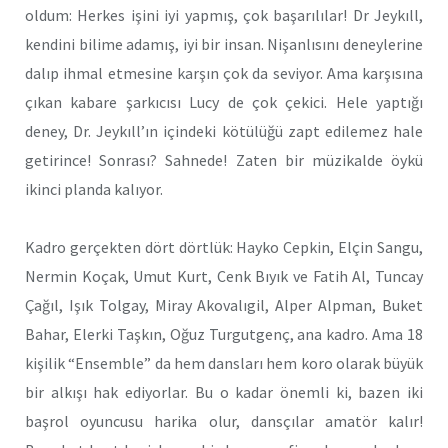
oldum: Herkes işini iyi yapmış, çok başarılılar! Dr Jeykıll,
kendini bilime adamış, iyi bir insan. Nişanlısını deneylerine
dalıp ihmal etmesine karşın çok da seviyor. Ama karşısına
çıkan kabare şarkıcısı Lucy de çok çekici. Hele yaptığı
deney, Dr. Jeykıll’ın içindeki kötülüğü zapt edilemez hale
getirince! Sonrası? Sahnede! Zaten bir müzikalde öykü
ikinci planda kalıyor.
Kadro gerçekten dört dörtlük: Hayko Cepkin, Elçin Sangu,
Nermin Koçak, Umut Kurt, Cenk Bıyık ve Fatih Al, Tuncay
Çağıl, Işık Tolgay, Miray Akovalıgil, Alper Alpman, Buket
Bahar, Elerki Taşkın, Oğuz Turgutgenç, ana kadro. Ama 18
kişilik “Ensemble” da hem dansları hem koro olarak büyük
bir alkışı hak ediyorlar. Bu o kadar önemli ki, bazen iki
başrol oyuncusu harika olur, dansçılar amatör kalır!