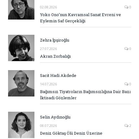
02.08.2026
0
Yoko Ono’nun Kavramsal Sanat Evreni ve
Eylemin Saf Gerçekliği
Zehra İpşiroğlu
27.07.2026
0
Akran Zorbalığı
Sacit Hadi Akdede
14.07.2026
0
Bağımsız Tiyatroların Bağımsızlığına Dair Bazı
İktisadi Gözlemler
Selin Aydınoğlu
08.07.2026
2
Deniz Göktaş Ölü Deniz Üzerine