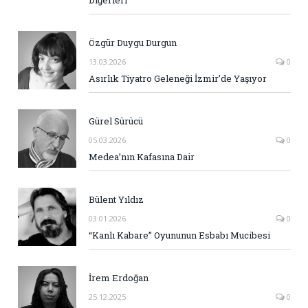
Özgür Duygu Durgun
13.03.2026
0
Asırlık Tiyatro Geleneği İzmir’de Yaşıyor
Gürel Sürücü
05.03.2026
0
Medea’nın Kafasına Dair
Bülent Yıldız
03.01.2026
0
“Kanlı Kabare” Oyununun Esbabı Mucibesi
İrem Erdoğan
25.12.2025
0