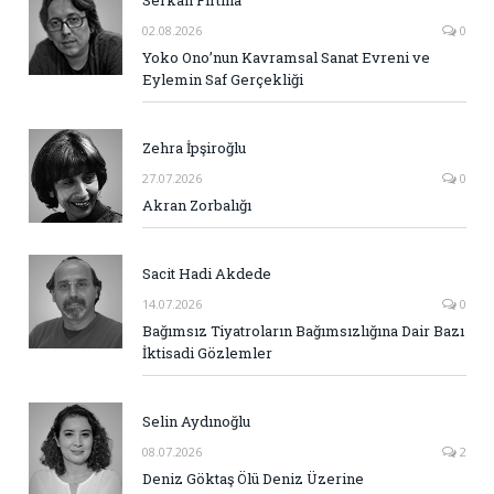
02.08.2026
0
Yoko Ono’nun Kavramsal Sanat Evreni ve
Eylemin Saf Gerçekliği
Zehra İpşiroğlu
27.07.2026
0
Akran Zorbalığı
Sacit Hadi Akdede
14.07.2026
0
Bağımsız Tiyatroların Bağımsızlığına Dair Bazı
İktisadi Gözlemler
Selin Aydınoğlu
08.07.2026
2
Deniz Göktaş Ölü Deniz Üzerine