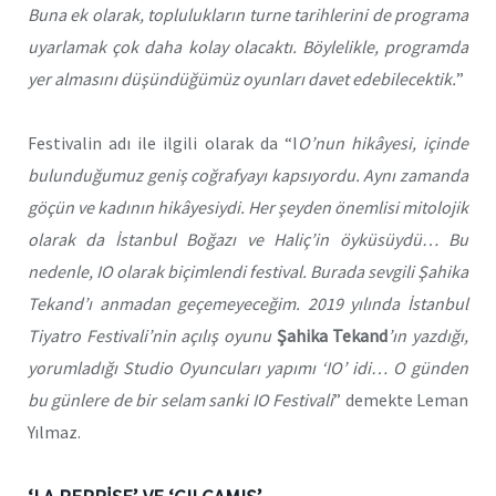
Buna ek olarak, toplulukların turne tarihlerini de programa
uyarlamak çok daha kolay olacaktı. Böylelikle, programda
yer almasını düşündüğümüz oyunları davet edebilecektik.
”
Festivalin adı ile ilgili olarak da “I
O’nun hikâyesi, içinde
bulunduğumuz geniş coğrafyayı kapsıyordu. Aynı zamanda
göçün ve kadının hikâyesiydi. Her şeyden önemlisi mitolojik
olarak da İstanbul Boğazı ve Haliç’in öyküsüydü… Bu
nedenle, IO olarak biçimlendi festival. Burada sevgili Şahika
Tekand’ı anmadan geçemeyeceğim. 2019 yılında İstanbul
Tiyatro Festivali’nin açılış oyunu
Şahika Tekand
’ın yazdığı,
yorumladığı Studio Oyuncuları yapımı ‘IO’ idi… O günden
bu günlere de bir selam sanki IO Festivali
” demekte Leman
Yılmaz.