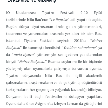
‘LA REPRİSE’ VE ‘
GILGAMIŞ
’
IO Uluslararası Tiyatro Festivali 9-10 Eylül
tarihlerinde
Milo Rau
’nun “
Le Reprise
” adlı yapıtı ile açıldı.
Bugün dünya tiyatrosunun önde gelen yönetmenleri,
tasarımcı ve yorumcuları arasında yer alan bir isim Rau.
İstanbul Tiyatro Festivali seyircisi 2016’da “
Nefret
Radyosu
” ile tanımıştı kendisini. “
Yeniden sahneleme
” ya
da “
meta-tiyatro
” yöntemiyle ses getiren yapıtlarından
biriydi “
Nefret Radyosu.
” Ruanda soykırımı ile bir biçimde
yüzleşmiş olan oyuncularla çalışmıştı bu vurucu oyunda.
Tiyatro dünyasında Milo Rau ile ilgili akademik
çalışmaların, araştırmaların ve de çok yönlü, düşündürücü
tartışmaların her geçen gün yoğunluk kazandığı biliniyor.
Dünyanın belli başlı festivallerini dolaşıyor yapıtları.
Oyunu daha önce Avignon’da izleyen Leman da görüşlerini