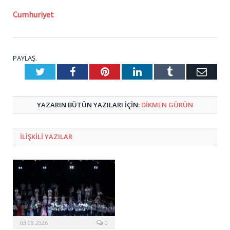
Cumhuriyet
PAYLAŞ.
Twitter
Facebook
Pinterest
LinkedIn
Tumblr
E-
Posta
YAZARIN BÜTÜN YAZILARI IÇIN:
DIKMEN GÜRÜN
ILIŞKILI
YAZILAR
03.08.2026
0