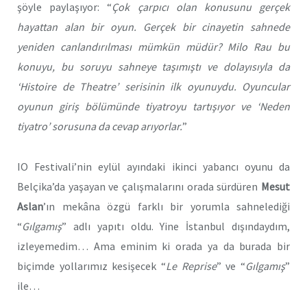
şöyle paylaşıyor: “
Çok çarpıcı olan konusunu gerçek
hayattan alan bir oyun. Gerçek bir cinayetin sahnede
yeniden canlandırılması mümkün müdür? Milo Rau bu
konuyu, bu soruyu sahneye taşımıştı ve dolayısıyla da
‘Histoire de Theatre’ serisinin ilk oyunuydu. Oyuncular
oyunun giriş bölümünde tiyatroyu tartışıyor ve ‘Neden
tiyatro’ sorusuna da cevap arıyorlar.
”
IO Festivali’nin eylül ayındaki ikinci yabancı oyunu da
Belçika’da yaşayan ve çalışmalarını orada sürdüren
Mesut
Aslan
’ın mekâna özgü farklı bir yorumla sahnelediği
“
Gılgamış
” adlı yapıtı oldu. Yine İstanbul dışındaydım,
izleyemedim… Ama eminim ki orada ya da burada bir
biçimde yollarımız kesişecek “
Le Reprise
” ve “
Gılgamış
”
ile…