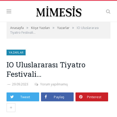
»
»
»
Anasayfa
Köşe Yazıları
Yazarlar
IO Uluslararası
Tiyatro Festivali…
YAZARLAR
IO Uluslararası Tiyatro
Festivali…
29.09.2023
Yorum yapılmamış
Tweet
Paylaş
Pinterest
+