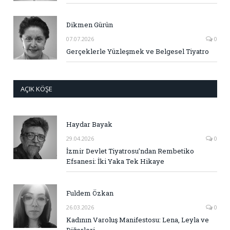
Dikmen Gürün
07.07.2026
0
Gerçeklerle Yüzleşmek ve Belgesel Tiyatro
AÇIK KÖŞE
Haydar Bayak
29.04.2026
0
İzmir Devlet Tiyatrosu’ndan Rembetiko
Efsanesi: İki Yaka Tek Hikaye
Fuldem Özkan
26.03.2026
0
Kadının Varoluş Manifestosu: Lena, Leyla ve
Diğerleri