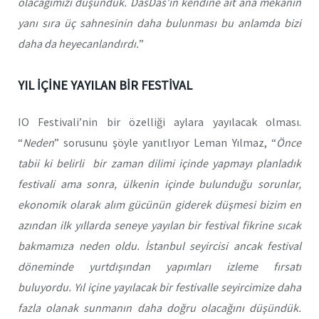
olacağımızı düşündük. DasDas’ın kendine ait ana mekânın
yanı sıra üç sahnesinin daha bulunması bu anlamda bizi
daha da heyecanlandırdı.
”
YIL İÇİNE YAYILAN BİR FESTİVAL
IO Festivali’nin bir özelliği aylara yayılacak olması.
“
Neden
” sorusunu şöyle yanıtlıyor Leman Yılmaz, “
Önce
tabii ki belirli bir zaman dilimi içinde yapmayı planladık
festivali ama sonra, ülkenin içinde bulunduğu sorunlar,
ekonomik olarak alım gücünün giderek düşmesi bizim en
azından ilk yıllarda seneye yayılan bir festival fikrine sıcak
bakmamıza neden oldu. İstanbul seyircisi ancak festival
döneminde yurtdışından yapımları izleme fırsatı
buluyordu. Yıl içine yayılacak bir festivalle seyircimize daha
fazla olanak sunmanın daha doğru olacağını düşündük.