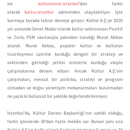
ise
kultursanat.istanbul
’dan farklı
olarak
kultur.istanbul
adresinden ulaşılabiliyor. İşte
karmaşa burada tekrar devreye giriyor. Kültür A.Ş.’ye 2020
yılı sonunda Genel Müdür olarak kültür sektörünün Pozitif
ve Zorlu PSM vasıtasıyla yakından tanıdığı Murat Abbas
atandı. Murat Abbas, popüler kültür ve kültürün
ticarileşmesi üzerine kurduğu dengeli bir strateji ve
sektörden getirdiği yetkin isimlerle kurduğu ekiple
çalışmalarına devam ediyor. Ancak Kültür A.Ş.’nin
çalışmaları, mevcut bir politika, strateji ve program
olmadan ve doğru yönetişim mekanizmaları kurulmadan
ne yazık ki bütüncül bir şekilde değerlendirilemiyor.
İstanbul’da, Kültür Dairesi Başkanlığı’nın sahibi olduğu,
farklı işlevlerde 30’dan fazla mekân var. Bunun yanı sıra
Kültür A.Ş.’ye bağlı olarak faaliyet gösteren 5 müze ve 16