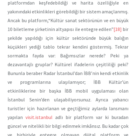
platformdan keşfedebildiği ve harita özelliğiyle en
yakınındaki etkinlikleri görebildiği bir sistem amaçlanmış.
Ancak bu platform,“Kültür sanat sektörünün ve en büyük
10 biletleme şirketinin altyapısı ile entegre edilen”
[18]
bir
şekilde yapıldığı için kültür sektöründe büyük balığın
küçükleri yediği tablo tekrar kendini göstermiş. Tekrar
sormakta fayda var: Bağımsızlar nerede? Peki ya
dezavantajlı gruplar? Kültürel ifadelerin çeşitliliği peki?
Bununla beraber Radar İstanbul’dan İBB’nin kendi etkinlik
ve programlarına ulaşılamıyor; İBB Kültür’ün
etkinliklerine bir başka İBB mobil uygulaması olan
İstanbul Senin’den ulaşabiliyorsunuz. Ayrıca yabancı
turistler için hazırlanan ve geçtiğimiz aylarda lansmanı
yapılan
visit.istanbul
adlı bir platform var ki buradan
güncel ve nitelikli bir bilgi edinmek imkânsız. Bu kadar çok
ve birbiriyle entegre olmayan dijital platform ve