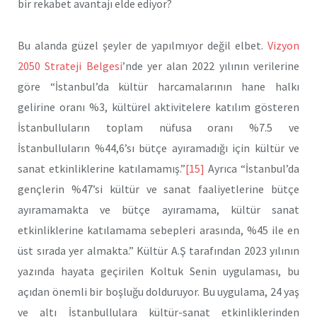
bir rekabet avantajı elde ediyor?
Bu alanda güzel şeyler de yapılmıyor değil elbet.
Vizyon
2050 Strateji Belgesi
’nde yer alan 2022 yılının verilerine
göre “İstanbul’da kültür harcamalarının hane halkı
gelirine oranı %3, kültürel aktivitelere katılım gösteren
İstanbulluların toplam nüfusa oranı %7.5 ve
İstanbulluların %44,6’sı bütçe ayıramadığı için kültür ve
sanat etkinliklerine katılamamış.”
[15]
Ayrıca “İstanbul’da
gençlerin %47’si kültür ve sanat faaliyetlerine bütçe
ayıramamakta ve bütçe ayıramama, kültür sanat
etkinliklerine katılamama sebepleri arasında, %45 ile en
üst sırada yer almakta.” Kültür A.Ş tarafından 2023 yılının
yazında hayata geçirilen Koltuk Senin uygulaması, bu
açıdan önemli bir boşluğu dolduruyor. Bu uygulama, 24 yaş
ve altı İstanbullulara kültür-sanat etkinliklerinden