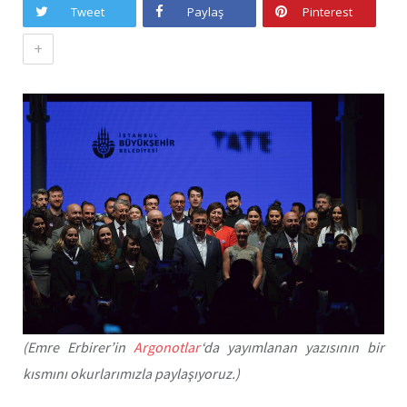
Tweet
Paylaş
Pinterest
+
(Emre Erbirer’in
Argonotlar
‘da yayımlanan yazısının bir
kısmını okurlarımızla paylaşıyoruz.)