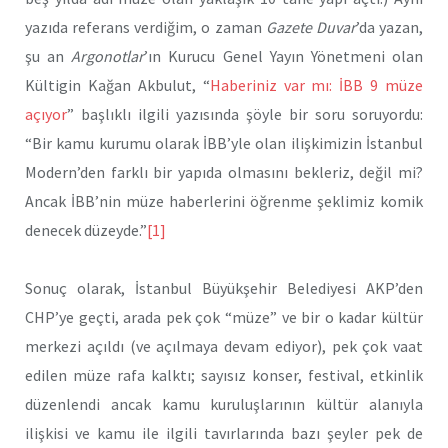
yazıda referans verdiğim, o zaman
Gazete Duvar
’da yazan,
şu an
Argonotlar
’ın Kurucu Genel Yayın Yönetmeni olan
Kültigin Kağan Akbulut, “
Haberiniz var mı: İBB 9 müze
açıyor
” başlıklı ilgili yazısında şöyle bir soru soruyordu:
“Bir kamu kurumu olarak İBB’yle olan ilişkimizin İstanbul
Modern’den farklı bir yapıda olmasını bekleriz, değil mi?
Ancak İBB’nin müze haberlerini öğrenme şeklimiz komik
denecek düzeyde.”
[1]
Sonuç olarak, İstanbul Büyükşehir Belediyesi AKP’den
CHP’ye geçti, arada pek çok “müze” ve bir o kadar kültür
merkezi açıldı (ve açılmaya devam ediyor), pek çok vaat
edilen müze rafa kalktı; sayısız konser, festival, etkinlik
düzenlendi ancak kamu kuruluşlarının kültür alanıyla
ilişkisi ve kamu ile ilgili tavırlarında bazı şeyler pek de