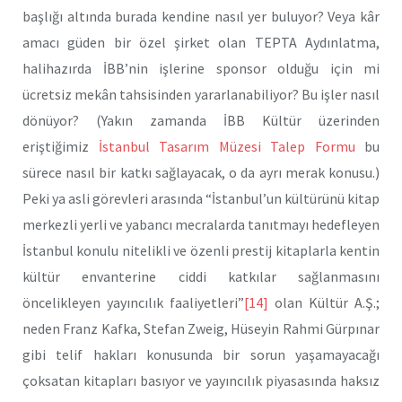
başlığı altında burada kendine nasıl yer buluyor? Veya kâr
amacı güden bir özel şirket olan TEPTA Aydınlatma,
halihazırda İBB’nin işlerine sponsor olduğu için mi
ücretsiz mekân tahsisinden yararlanabiliyor? Bu işler nasıl
dönüyor? (Yakın zamanda İBB Kültür üzerinden
eriştiğimiz
İstanbul Tasarım Müzesi Talep Formu
bu
sürece nasıl bir katkı sağlayacak, o da ayrı merak konusu.)
Peki ya asli görevleri arasında “İstanbul’un kültürünü kitap
merkezli yerli ve yabancı mecralarda tanıtmayı hedefleyen
İstanbul konulu nitelikli ve özenli prestij kitaplarla kentin
kültür envanterine ciddi katkılar sağlanmasını
öncelikleyen yayıncılık faaliyetleri”
[14]
olan Kültür A.Ş.;
neden Franz Kafka, Stefan Zweig, Hüseyin Rahmi Gürpınar
gibi telif hakları konusunda bir sorun yaşamayacağı
çoksatan kitapları basıyor ve yayıncılık piyasasında haksız