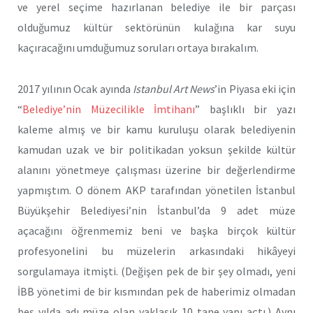
ve yerel seçime hazırlanan belediye ile bir parçası
olduğumuz kültür sektörünün kulağına kar suyu
kaçıracağını umduğumuz soruları ortaya bırakalım.
2017 yılının Ocak ayında
Istanbul Art News
’in Piyasa eki için
“
Belediye’nin Müzecilikle İmtihanı
” başlıklı bir yazı
kaleme almış ve bir kamu kuruluşu olarak belediyenin
kamudan uzak ve bir politikadan yoksun şekilde kültür
alanını yönetmeye çalışması üzerine bir değerlendirme
yapmıştım. O dönem AKP tarafından yönetilen İstanbul
Büyükşehir Belediyesi’nin İstanbul’da 9 adet müze
açacağını öğrenmemiz beni ve başka birçok kültür
profesyonelini bu müzelerin arkasındaki hikâyeyi
sorgulamaya itmişti. (Değişen pek de bir şey olmadı, yeni
İBB yönetimi de bir kısmından pek de haberimiz olmadan
beş yılda adı müze olan yaklaşık 10 tane yapı açtı.) Aynı