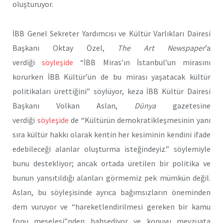
oluşturuyor.
İBB Genel Sekreter Yardımcısı ve Kültür Varlıkları Dairesi
Başkanı Oktay Özel,
The Art Newspaper
’a
verdiği
söyleşide
“İBB Miras’ın İstanbul’un mirasını
korurken İBB Kültür’ün de bu mirası yaşatacak kültür
politikaları ürettiğini” söylüyor, keza İBB Kültür Dairesi
Başkanı Volkan Aslan,
Dünya
gazetesine
verdiği
söyleşide
de “Kültürün demok­ratikleşmesinin yanı
sıra kül­tür hakkı olarak kentin her kesi­minin kendini ifade
edebileceği alanlar oluşturma isteğindeyiz.” söylemiyle
bunu destekliyor; ancak ortada üretilen bir politika ve
bunun yansıtıldığı alanları görmemiz pek mümkün değil.
Aslan, bu söyleşisinde ayrıca bağımsızların öneminden
dem vuruyor ve “hareket­lendirilmesi gereken bir kamu
fonu meselesi”nden bahsediyor ve konuyu mevzuata