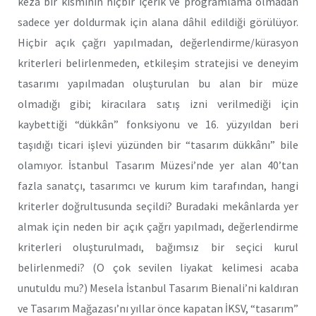
keza bir kısmının hiçbir içerik ve programlama olmadan
sadece yer doldurmak için alana dâhil edildiği görülüyor.
Hiçbir açık çağrı yapılmadan, değerlendirme/kürasyon
kriterleri belirlenmeden, etkileşim stratejisi ve deneyim
tasarımı yapılmadan oluşturulan bu alan bir müze
olmadığı gibi; kiracılara satış izni verilmediği için
kaybettiği “dükkân” fonksiyonu ve 16. yüzyıldan beri
taşıdığı ticari işlevi yüzünden bir “tasarım dükkânı” bile
olamıyor. İstanbul Tasarım Müzesi’nde yer alan 40’tan
fazla sanatçı, tasarımcı ve kurum kim tarafından, hangi
kriterler doğrultusunda seçildi? Buradaki mekânlarda yer
almak için neden bir açık çağrı yapılmadı, değerlendirme
kriterleri oluşturulmadı, bağımsız bir seçici kurul
belirlenmedi? (O çok sevilen liyakat kelimesi acaba
unutuldu mu?) Mesela İstanbul Tasarım Bienali’ni kaldıran
ve Tasarım Mağazası’nı yıllar önce kapatan İKSV, “tasarım”