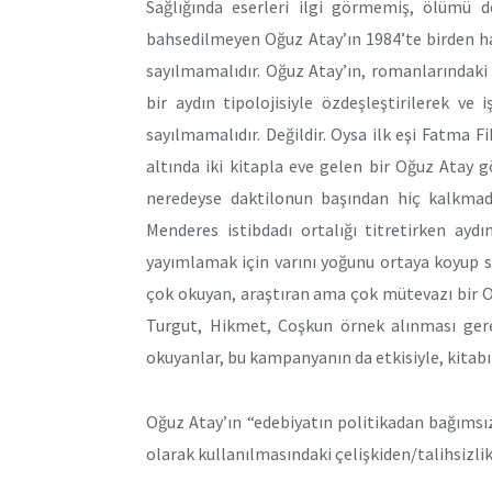
Sağlığında eserleri ilgi görmemiş, ölümü d
bahsedilmeyen Oğuz Atay’ın 1984’te birden hat
sayılmamalıdır. Oğuz Atay’ın, romanlarındak
bir aydın tipolojisiyle özdeşleştirilerek v
sayılmamalıdır. Değildir. Oysa ilk eşi Fatma 
altında iki kitapla eve gelen bir Oğuz Atay 
neredeyse daktilonun başından hiç kalkmadan
Menderes istibdadı ortalığı titretirken aydı
yayımlamak için varını yoğunu ortaya koyup s
çok okuyan, araştıran ama çok mütevazı bir O
Turgut, Hikmet, Coşkun örnek alınması gere
okuyanlar, bu kampanyanın da etkisiyle, kitabı
Oğuz Atay’ın “edebiyatın politikadan bağımsız
olarak kullanılmasındaki çelişkiden/talihsizli