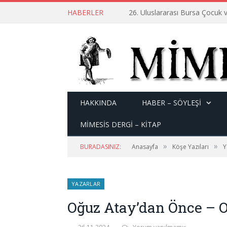
HABERLER
26. Uluslararası Bursa Çocuk v
HAKKINDA
HABER – SÖYLEŞI
MİMESİS DERGİ – KİTAP
»
»
BURADASINIZ:
Anasayfa
Köşe Yazıları
Y
YAZARLAR
Oğuz Atay’dan Önce – 