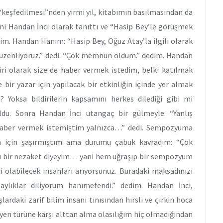
n “keşfedilmesi”nden yirmi yıl, kitabımın basılmasından da
ini Handan İnci olarak tanıttı ve “Hasip Bey’le görüşmek
dim. Handan Hanım: “Hasip Bey, Oğuz Atay’la ilgili olarak
 düzenliyoruz.” dedi. “Çok memnun oldum.” dedim. Handan
ri olarak size de haber vermek istedim, belki katılmak
 bir yazar için yapılacak bir etkinliğin içinde yer almak
? Yoksa bildirilerin kapsamını herkes dilediği gibi mi
oldu. Sonra Handan İnci utangaç bir gülmeyle: “Yanlış
 haber vermek istemiştim yalnızca…” dedi. Sempozyuma
ım için şaşırmıştım ama durumu çabuk kavradım: “Çok
rı bir nezaket diyeyim… yani hem uğraşıp bir sempozyum
i olabilecek insanları arıyorsunuz. Buradaki maksadınızı
lıklar diliyorum hanımefendi.” dedim. Handan İnci,
lardaki zarif bilim insanı tınısından hırslı ve çirkin hoca
yen türüne karşı alttan alma olasılığım hiç olmadığından