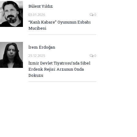
Bülent Yıldız
03.01.2026
0
“Kanlı Kabare” Oyununun Esbabı
Mucibesi
İrem Erdoğan
25.12.2025
0
İzmir Devlet Tiyatrosu’nda Sibel
Erdenk Rejisi: Arzunun Onda
Dokuzu