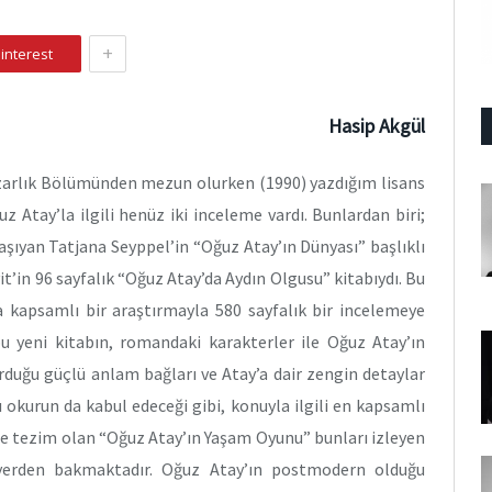
+
interest
Hasip Akgül
zarlık Bölümünden mezun olurken (1990) yazdığım lisans
 Atay’la ilgili henüz iki inceleme vardı. Bunlardan biri;
taşıyan Tatjana Seyppel’in “Oğuz Atay’ın Dünyası” başlıklı
it’in 96 sayfalık “Oğuz Atay’da Aydın Olgusu” kitabıydı. Bu
a kapsamlı bir araştırmayla 580 sayfalık bir incelemeye
 yeni kitabın, romandaki karakterler ile Oğuz Atay’ın
rduğu güçlü anlam bağları ve Atay’a dair zengin detaylar
okurun da kabul edeceği gibi, konuyla ilgili en kapsamlı
me tezim olan “Oğuz Atay’ın Yaşam Oyunu” bunları izleyen
 yerden bakmaktadır. Oğuz Atay’ın postmodern olduğu