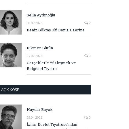
Selin Aydınoğlu
08.07.2026
2
Deniz Göktaş Ölü Deniz Üzerine
Dikmen Gürün
07.07.2026
0
Gerçeklerle Yüzleşmek ve
Belgesel Tiyatro
AÇIK KÖŞE
Haydar Bayak
29.04.2026
0
İzmir Devlet Tiyatrosu’ndan