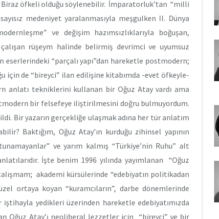
 Biraz öfkeli olduğu söylenebilir. İmparatorluk’tan “milli
 sayısız medeniyet yaralanmasıyla meşgulken II. Dünya
“modernleşme” ve değişim hazımsızlıklarıyla boğuşan,
çalışan rüşeym halinde belirmiş devrimci ve uyumsuz
mın eserlerindeki “parçalı yapı”dan hareketle postmodern;
için de “bireyci” ilan edilişine kitabımda -evet öfkeyle-
rn anlatı tekniklerini kullanan bir Oğuz Atay vardı ama
tmodern bir felsefeye iliştirilmesini doğru bulmuyordum.
ildi. Bir yazarın gerçekliğe ulaşmak adına her tür anlatım
ilir? Baktığım, Oğuz Atay’ın kurduğu zihinsel yapının
Tutunamayanlar” ve yarım kalmış “Türkiye’nin Ruhu” alt
anlatılarıdır. İşte benim 1996 yılında yayımlanan “Oğuz
çalışmam; akademi kürsülerinde “edebiyatın politikadan
zel ortaya koyan “kuramcıların”, darbe dönemlerinde
ir iştihayla yedikleri üzerinden hareketle edebiyatımızda
n Oğuz Atay’ı neoliberal lezzetler için “bireyci” ve bir