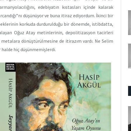
nyolacılığını, edebiyatın kıstasları içinde kalarak
arcandığı”nı düşünüyor ve buna itiraz ediyordum. İkinci bir
neklerinin korkuda durdurulduğu bir dönemde, istibdatta,
ayan Oğuz Atay metinlerinin, depolitizasyon tacirleri
ı metalara dönüştürülmesine de itirazım vardı. Ne Selim
her halde hiç düşünmemişlerdi.