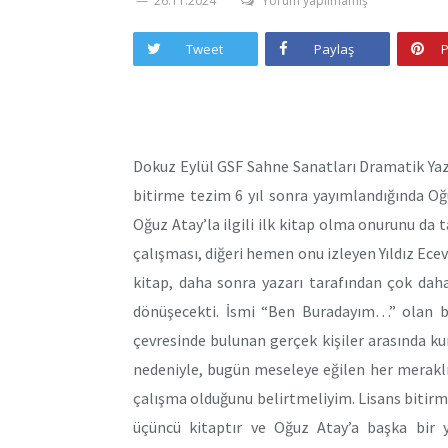
26.11.2024
Yorum yapılmamış
Tweet
Paylaş
P
Dokuz Eylül GSF Sahne Sanatları Dramatik Ya
bitirme tezim 6 yıl sonra yayımlandığında Oğuz
Oğuz Atay’la ilgili ilk kitap olma onurunu da 
çalışması, diğeri hemen onu izleyen Yıldız Ecev
kitap, daha sonra yazarı tarafından çok dah
dönüşecekti. İsmi “Ben Buradayım…” olan bu
çevresinde bulunan gerçek kişiler arasında ku
nedeniyle, bugün meseleye eğilen her meraklı 
çalışma olduğunu belirtmeliyim. Lisans bitir
üçüncü kitaptır ve Oğuz Atay’a başka bir