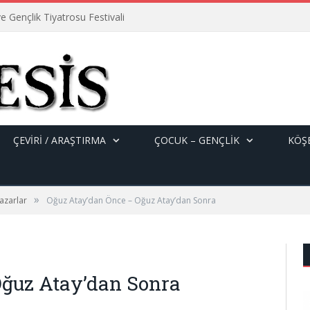
e Gençlik Tiyatrosu Festivali
ÇEVİRİ / ARAŞTIRMA
ÇOCUK – GENÇLIK
KÖŞE
»
azarlar
Oğuz Atay’dan Önce – Oğuz Atay’dan Sonra
Oğuz Atay’dan Sonra