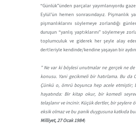
“Günlük”ünden parçalar yayımlanıyordu gazeted
Eylül’ün hemen sonrasındayız. Pişmanlık yasa
pişmanlıklarını söylemeye zorlandığı günler
duruşun “yanlış yaptıklarını” söylemeye zorl
toplumculuk ve giderek her şeyle alay ede
dertleriyle kendinde/kendine yaşayan bir aydın 
” Ne var ki böylesi unutmalar ne gerçek ne de u
konusu. Yani gecikmeli bir hatırlama. Bu da 
Çünkü o, ömrü boyunca hep acele etmiştir; b
hayatında: Bir kitap okur, bir komedi seyrede
telaşlanır ve incinir. Küçük dertler, bir şeyler
eksik olmaz ve bu panik duygusuna katkıda bulun
Milliyet, 27 Ocak 1984
)