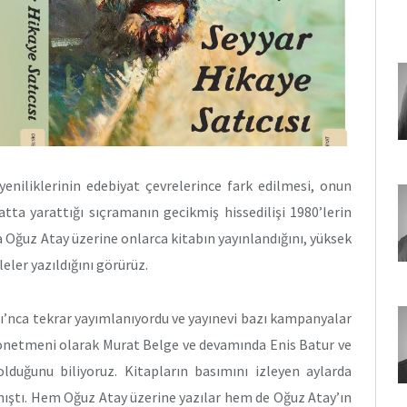
yeniliklerinin edebiyat çevrelerince fark edilmesi, onun
ta yarattığı sıçramanın gecikmiş hissedilişi 1980’lerin
a Oğuz Atay üzerine onlarca kitabın yayınlandığını, yüksek
eler yazıldığını görürüz.
arı’nca tekrar yayımlanıyordu ve yayınevi bazı kampanyalar
 yönetmeni olarak Murat Belge ve devamında Enis Batur ve
olduğunu biliyoruz. Kitapların basımını izleyen aylarda
ılmıştı. Hem Oğuz Atay üzerine yazılar hem de Oğuz Atay’ın