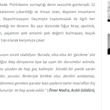
e. Politikanın zorlaştığı derin sessizlik günleriydi. 12
larının çıkarıldığı ve itirazı olan, düşünen insanların
. Depolitizasyon. Geçmişte toplumculuk ile ilgili her
andığı bir dönem. Bu yazı dizisinde Oğuz Atay; apolitik,
n, yaşamını pek anlamlı pek değerli bulmayan, küçük
tipi olarak karşımıza çıkar:
zun süreli olabiliyor. Burada, olsa olsa bir ‘gecikme’ söz
Oğuz Atay dünyasına tıpa tıp uyan bir durumdur aslında.
u yüzden de hep geç kalmıştır. Sürekli bir panik vardır
r, yorulur. Birileriyle birlikte olur, derdini anlatamaz,
e ödenmesi gereken paralar bazı şeylerin tamir masrafları hiç
urlar. Ve hep acele edilir.”
(
Ömer Madra, Acıklı Güldürü,