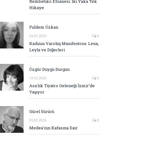
Rembetiko Efsanesi: İki Yaka Tek
Hikaye
Fuldem Özkan
26.03.2026
0
Kadının Varoluş Manifestosu: Lena,
Leyla ve Diğerleri
Özgür Duygu Durgun
13.03.2026
0
Asırlık Tiyatro Geleneği İzmir’de
Yaşıyor
Gürel Sürücü
05.03.2026
0
Medea’nın Kafasına Dair