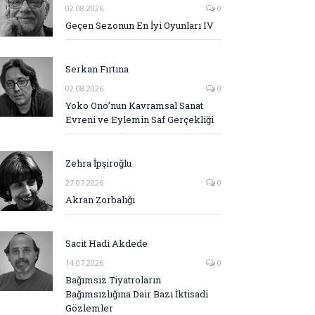
02.08.2026
0
Geçen Sezonun En İyi Oyunları IV
Serkan Fırtına
02.08.2026
0
Yoko Ono’nun Kavramsal Sanat
Evreni ve Eylemin Saf Gerçekliği
Zehra İpşiroğlu
27.07.2026
0
Akran Zorbalığı
Sacit Hadi Akdede
14.07.2026
0
Bağımsız Tiyatroların
Bağımsızlığına Dair Bazı İktisadi
Gözlemler