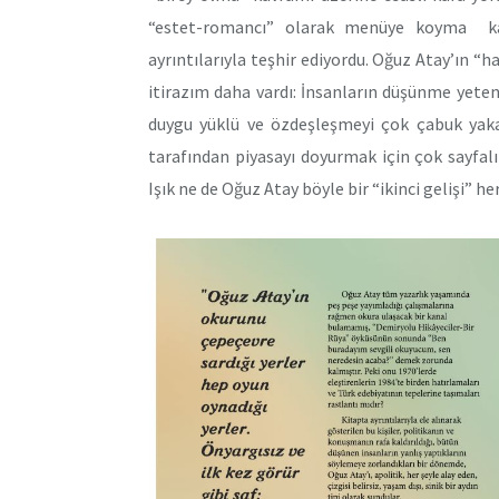
“estet-romancı” olarak menüye koyma karma
ayrıntılarıyla teşhir ediyordu. Oğuz Atay’ın “h
itirazım daha vardı: İnsanların düşünme yete
duygu yüklü ve özdeşleşmeyi çok çabuk yakal
tarafından piyasayı doyurmak için çok sayfal
Işık ne de Oğuz Atay böyle bir “ikinci gelişi” 