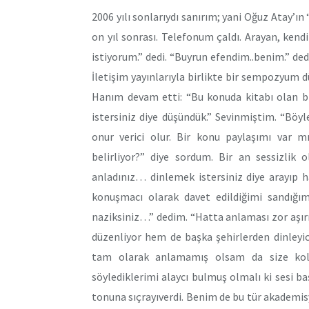
2006 yılı sonlarıydı sanırım; yani Oğuz Atay’ı
on yıl sonrası. Telefonum çaldı. Arayan, kend
istiyorum.” dedi. “Buyrun efendim..benim.” de
İletişim yayınlarıyla birlikte bir sempozyum
Hanım devam etti: “Bu konuda kitabı olan bi
istersiniz diye düşündük.” Sevinmiştim. “Böyle
onur verici olur. Bir konu paylaşımı var mı
belirliyor?” diye sordum. Bir an sessizlik 
anladınız… dinlemek istersiniz diye arayıp
konuşmacı olarak davet edildiğimi sandığ
naziksiniz…” dedim. “Hatta anlaması zor aşı
düzenliyor hem de başka şehirlerden dinleyic
tam olarak anlamamış olsam da size kolay
söylediklerimi alaycı bulmuş olmalı ki sesi baş
tonuna sıçrayıverdi. Benim de bu tür akademis