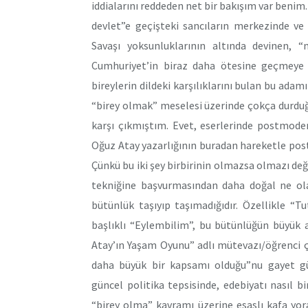
iddialarını reddeden net bir bakışım var benim.
devlet”e geçişteki sancıların merkezinde ve
Savaşı yoksunluklarının altında devinen, 
Cumhuriyet’in biraz daha ötesine geçmeye 
bireylerin dildeki karşılıklarını bulan bu ada
“birey olmak” meselesi üzerinde çokça durduğu 
karşı çıkmıştım. Evet, eserlerinde postmode
Oğuz Atay yazarlığının buradan hareketle pos
Çünkü bu iki şey birbirinin olmazsa olmazı değ
tekniğine başvurmasından daha doğal ne olab
bütünlük taşıyıp taşımadığıdır. Özellikle “
başlıklı “Eylembilim”, bu bütünlüğün büyük 
Atay’ın Yaşam Oyunu” adlı mütevazı/öğrenci 
daha büyük bir kapsamı olduğu”nu gayet gü
güncel politika tepsisinde, edebiyatı nasıl b
“birey olma” kavramı üzerine esaslı kafa yora