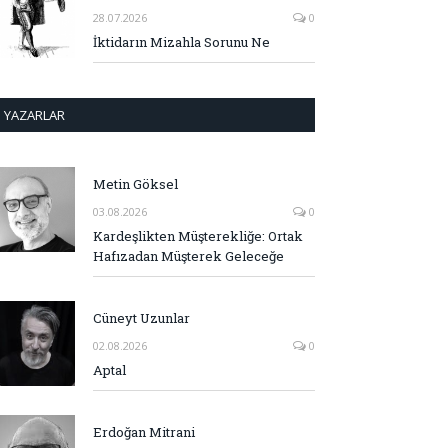
28.07.2026
0
İktidarın Mizahla Sorunu Ne
YAZARLAR
Metin Göksel
03.08.2026
0
Kardeşlikten Müşterekliğe: Ortak
Hafızadan Müşterek Geleceğe
Cüneyt Uzunlar
02.08.2026
0
Aptal
Erdoğan Mitrani