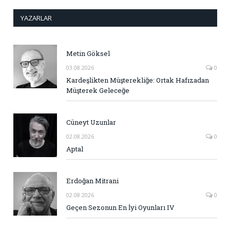
YAZARLAR
Metin Göksel
03.08.2026
0
Kardeşlikten Müşterekliğe: Ortak Hafızadan
Müşterek Geleceğe
Cüneyt Uzunlar
02.08.2026
0
Aptal
Erdoğan Mitrani
02.08.2026
0
Geçen Sezonun En İyi Oyunları IV