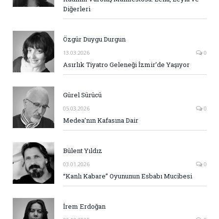
Diğerleri
Özgür Duygu Durgun
13.03.2026
0
Asırlık Tiyatro Geleneği İzmir’de Yaşıyor
Gürel Sürücü
05.03.2026
0
Medea’nın Kafasına Dair
Bülent Yıldız
03.01.2026
0
“Kanlı Kabare” Oyununun Esbabı Mucibesi
İrem Erdoğan