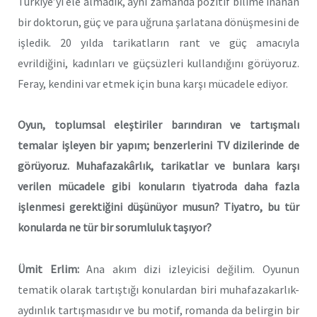
Türkiye’yi ele almadık, aynı zamanda pozitif bilime inanan
bir doktorun, güç ve para uğruna şarlatana dönüşmesini de
işledik. 20 yılda tarikatların rant ve güç amacıyla
evrildiğini, kadınları ve güçsüzleri kullandığını görüyoruz.
Feray, kendini var etmek için buna karşı mücadele ediyor.
Oyun, toplumsal eleştiriler barındıran ve tartışmalı
temalar işleyen bir yapım; benzerlerini TV dizilerinde de
görüyoruz. Muhafazakârlık, tarikatlar ve bunlara karşı
verilen mücadele gibi konuların tiyatroda daha fazla
işlenmesi gerektiğini düşünüyor musun? Tiyatro, bu tür
konularda ne tür bir sorumluluk taşıyor?
Ümit Erlim:
Ana akım dizi izleyicisi değilim. Oyunun
tematik olarak tartıştığı konulardan biri muhafazakarlık-
aydınlık tartışmasıdır ve bu motif, romanda da belirgin bir