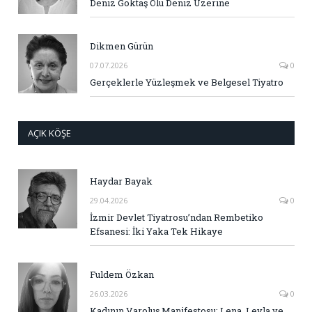
Deniz Göktaş Ölü Deniz Üzerine
Dikmen Gürün
07.07.2026
0
Gerçeklerle Yüzleşmek ve Belgesel Tiyatro
AÇIK KÖŞE
Haydar Bayak
29.04.2026
0
İzmir Devlet Tiyatrosu’ndan Rembetiko
Efsanesi: İki Yaka Tek Hikaye
Fuldem Özkan
26.03.2026
0
Kadının Varoluş Manifestosu: Lena, Leyla ve