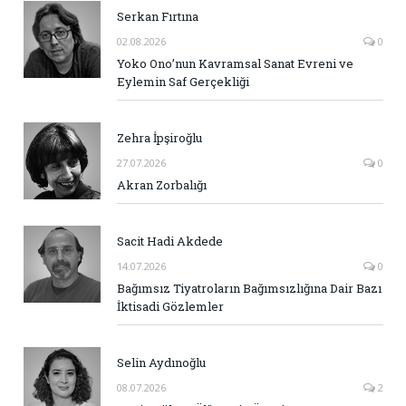
Serkan Fırtına
02.08.2026
0
Yoko Ono’nun Kavramsal Sanat Evreni ve
Eylemin Saf Gerçekliği
Zehra İpşiroğlu
27.07.2026
0
Akran Zorbalığı
Sacit Hadi Akdede
14.07.2026
0
Bağımsız Tiyatroların Bağımsızlığına Dair Bazı
İktisadi Gözlemler
Selin Aydınoğlu
08.07.2026
2