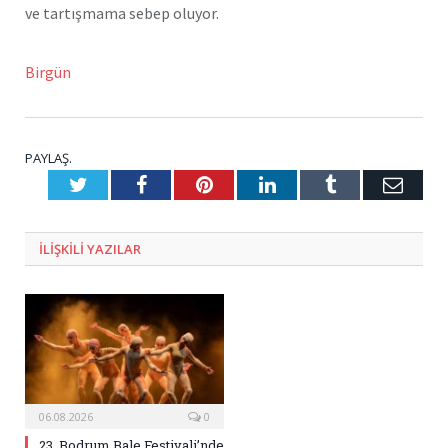
ve tartışmama sebep oluyor.
Birgün
PAYLAŞ.
Twitter
Facebook
Pinterest
LinkedIn
Tumblr
E-
Posta
ILIŞKILI
YAZILAR
06.08.2026
0
23. Bodrum Bale Festivali’nde