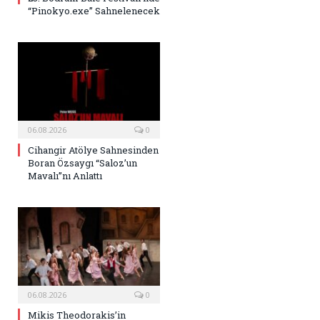
“Pinokyo.exe” Sahnelenecek
06.08.2026
0
Cihangir Atölye Sahnesinden
Boran Özsaygı “Saloz’un
Mavalı”nı Anlattı
06.08.2026
0
Mikis Theodorakis’in