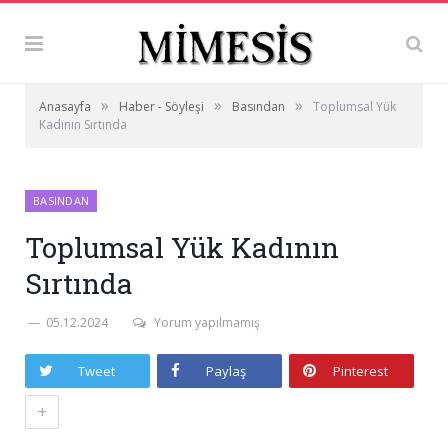
»
»
»
Anasayfa
Haber - Söyleşi
Basından
Toplumsal Yük
Kadının Sırtında
BASINDAN
Toplumsal Yük Kadının
Sırtında
05.12.2024
Yorum yapılmamış
Tweet
Paylaş
Pinterest
+