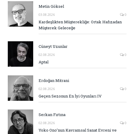
Metin Göksel
03.08.2026
0
Kardeşlikten Müşterekliğe: Ortak Hafızadan
Müşterek Geleceğe
Cüneyt Uzunlar
02.08.2026
0
Aptal
Erdoğan Mitrani
02.08.2026
0
Geçen Sezonun En İyi Oyunları IV
Serkan Fırtına
02.08.2026
0
Yoko Ono’nun Kavramsal Sanat Evreni ve