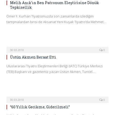
Melih Anık’ın Ben Patronum Eleştirisine Dönük
Tepkisellik
Ömer F. Kurhan Tiyatromuzda son zamanlarda izlediğim
tartışmalardan birisi de Aksanat Yeni Kuşak Tiyatro’da Mehmet…
30.03.2010
0
Üstün Akmen Beraat Etti
Uluslararası Tiyatro Eleştirmenleri Birliği (IATC) Türkiye Merkezi
(TEB) Başkanı ve gazetemiz yazarı Üstün Akmen, Tuncel…
30.03.2010
0
“60 Yıllık Gecikme, Giderilmeli”