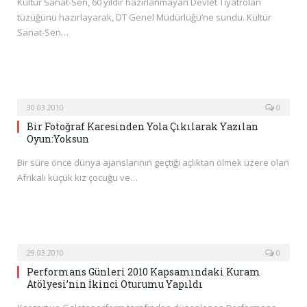
Kültür Sanat-Sen, 60 yıldır hazırlanmayan Devlet Tiyatroları
tüzüğünü hazırlayarak, DT Genel Müdürlüğü’ne sundu. Kültür
Sanat-Sen…
30.03.2010
0
Bir Fotoğraf Karesinden Yola Çıkılarak Yazılan
Oyun:Yoksun
Bir süre önce dünya ajanslarının geçtiği açlıktan ölmek üzere olan
Afrikalı küçük kız çocuğu ve…
29.03.2010
0
Performans Günleri 2010 Kapsamındaki Kuram
Atölyesi’nin İkinci Oturumu Yapıldı