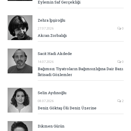
Eylemin Saf Gerçekliği
Zehra İpşiroğlu
27.07.2026
0
Akran Zorbalığı
Sacit Hadi Akdede
14.07.2026
0
Bağımsız Tiyatroların Bağımsızlığına Dair Bazı
İktisadi Gözlemler
Selin Aydınoğlu
08.07.2026
2
Deniz Göktaş Ölü Deniz Üzerine
Dikmen Gürün