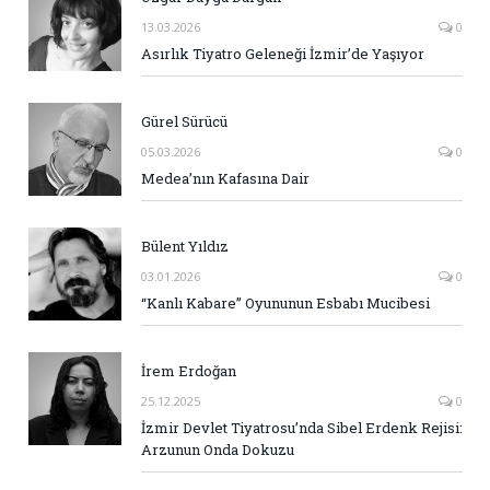
13.03.2026
0
Asırlık Tiyatro Geleneği İzmir’de Yaşıyor
Gürel Sürücü
05.03.2026
0
Medea’nın Kafasına Dair
Bülent Yıldız
03.01.2026
0
“Kanlı Kabare” Oyununun Esbabı Mucibesi
İrem Erdoğan
25.12.2025
0
İzmir Devlet Tiyatrosu’nda Sibel Erdenk Rejisi:
Arzunun Onda Dokuzu