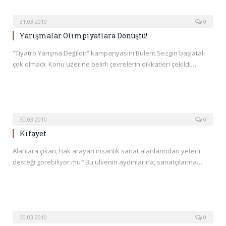
31.03.2010
0
Yarışmalar Olimpiyatlara Dönüştü!
“Tiyatro Yarışma Değildir” kampanyasını Bülent Sezgin başlatalı
çok olmadı. Konu üzerine belirli çevrelerin dikkatleri çekildi…
30.03.2010
0
Kifayet
Alanlara çıkan, hak arayan insanlık sanat alanlarından yeterli
desteği görebiliyor mu? Bu ülkenin aydınlarına, sanatçılarına…
30.03.2010
0