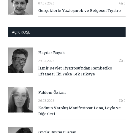
07.07.2026
0
Gerçeklerle Yüzleşmek ve Belgesel Tiyatro
AÇIK KÖŞE
Haydar Bayak
29.04.2026
0
İzmir Devlet Tiyatrosu’ndan Rembetiko
Efsanesi: İki Yaka Tek Hikaye
Fuldem Özkan
26.03.2026
0
Kadının Varoluş Manifestosu: Lena, Leyla ve
Diğerleri
Özgür Duygu Durgun