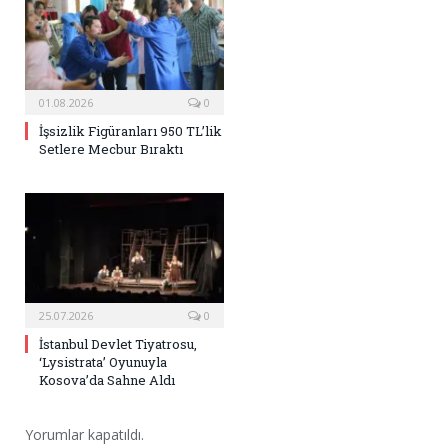
01.08.2026
0
İşsizlik Figüranları 950 TL’lik
Setlere Mecbur Bıraktı
25.07.2026
0
İstanbul Devlet Tiyatrosu,
‘Lysistrata’ Oyunuyla
Kosova’da Sahne Aldı
Yorumlar kapatıldı.