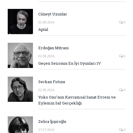
Cüneyt Uzunlar
02.08.2026
0
Aptal
Erdoğan Mitrani
02.08.2026
0
Geçen Sezonun En İyi Oyunları IV
Serkan Fırtına
02.08.2026
0
Yoko Ono’nun Kavramsal Sanat Evreni ve
Eylemin Saf Gerçekliği
Zehra İpşiroğlu
27.07.2026
0