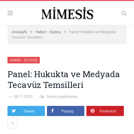
»
»
Anasayfa
Haber - Söyleşi
Panel: Hukukta ve Medyada
Tecavüz Temsilleri
HABER - SÖYLEŞI
Panel: Hukukta ve Medyada
Tecavüz Temsilleri
28.11.2010
Yorum yapılmamış
Tweet
Paylaş
Pinterest
+