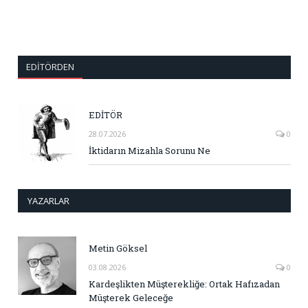
EDITÖRDEN
EDİTÖR
28.07.2026
0
İktidarın Mizahla Sorunu Ne
YAZARLAR
Metin Göksel
03.08.2026
0
Kardeşlikten Müşterekliğe: Ortak Hafızadan
Müşterek Geleceğe