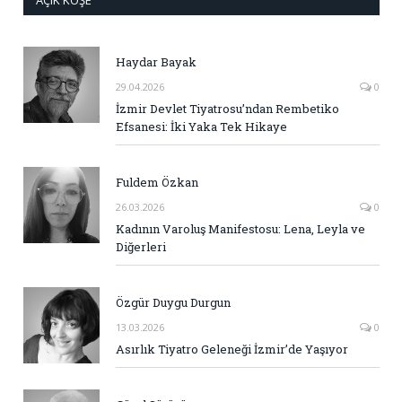
AÇIK KÖŞE
Haydar Bayak
29.04.2026
0
İzmir Devlet Tiyatrosu’ndan Rembetiko
Efsanesi: İki Yaka Tek Hikaye
Fuldem Özkan
26.03.2026
0
Kadının Varoluş Manifestosu: Lena, Leyla ve
Diğerleri
Özgür Duygu Durgun
13.03.2026
0
Asırlık Tiyatro Geleneği İzmir’de Yaşıyor