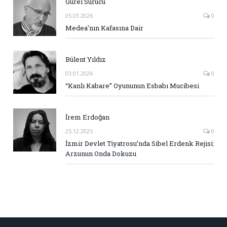
Gürel Sürücü
05.03.2026
0
Medea’nın Kafasına Dair
Bülent Yıldız
03.01.2026
0
“Kanlı Kabare” Oyununun Esbabı Mucibesi
İrem Erdoğan
25.12.2025
0
İzmir Devlet Tiyatrosu’nda Sibel Erdenk Rejisi:
Arzunun Onda Dokuzu