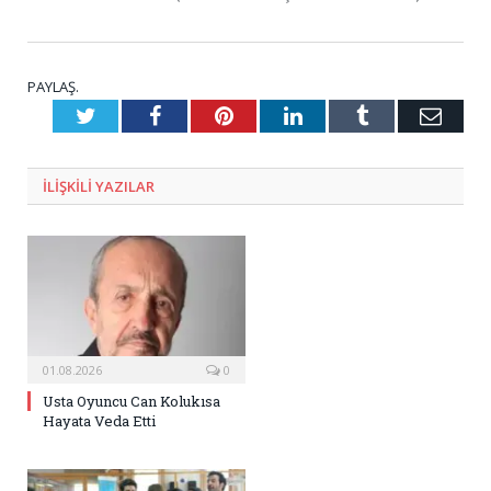
PAYLAŞ.
Twitter
Facebook
Pinterest
LinkedIn
Tumblr
E-
Posta
ILIŞKILI
YAZILAR
01.08.2026
0
Usta Oyuncu Can Kolukısa
Hayata Veda Etti