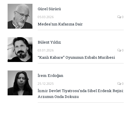
Gürel Sürücü
05.03.2026
0
Medea’nın Kafasına Dair
Bülent Yıldız
03.01.2026
0
“Kanlı Kabare” Oyununun Esbabı Mucibesi
İrem Erdoğan
25.12.2025
0
İzmir Devlet Tiyatrosu’nda Sibel Erdenk Rejisi:
Arzunun Onda Dokuzu