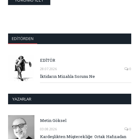
EDITÖRDEN
EDİTÖR
28.07.2026
0
İktidarın Mizahla Sorunu Ne
YAZARLAR
Metin Göksel
03.08.2026
0
Kardeşlikten Müşterekliğe: Ortak Hafızadan