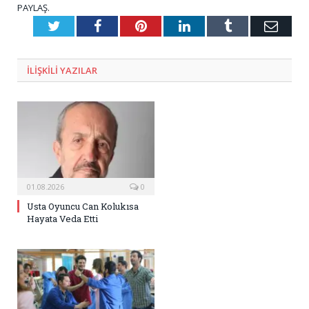
PAYLAŞ.
Twitter
Facebook
Pinterest
LinkedIn
Tumblr
E-
Posta
ILIŞKILI
YAZILAR
01.08.2026
0
Usta Oyuncu Can Kolukısa
Hayata Veda Etti