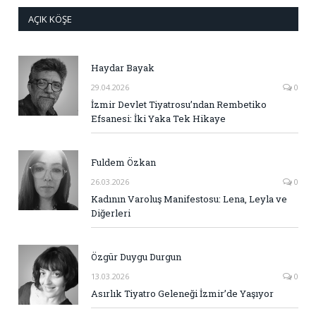
AÇIK KÖŞE
Haydar Bayak
29.04.2026
0
İzmir Devlet Tiyatrosu’ndan Rembetiko
Efsanesi: İki Yaka Tek Hikaye
Fuldem Özkan
26.03.2026
0
Kadının Varoluş Manifestosu: Lena, Leyla ve
Diğerleri
Özgür Duygu Durgun
13.03.2026
0
Asırlık Tiyatro Geleneği İzmir’de Yaşıyor