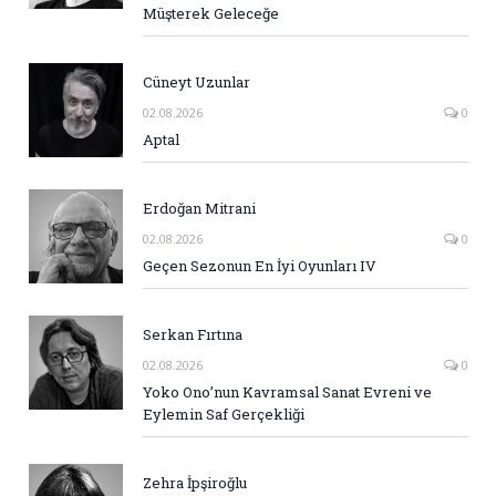
Müşterek Geleceğe
Cüneyt Uzunlar
02.08.2026
0
Aptal
Erdoğan Mitrani
02.08.2026
0
Geçen Sezonun En İyi Oyunları IV
Serkan Fırtına
02.08.2026
0
Yoko Ono’nun Kavramsal Sanat Evreni ve
Eylemin Saf Gerçekliği
Zehra İpşiroğlu