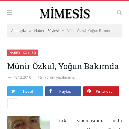
»
»
Anasayfa
Haber - Söyleşi
Münir Özkul, Yoğun Bakımda
HABER - SÖYLEŞI
Münir Özkul, Yoğun Bakımda
18.12.2010
Yorum yapılmamış
Tweet
Paylaş
Pinterest
+
Türk sinemasının usta