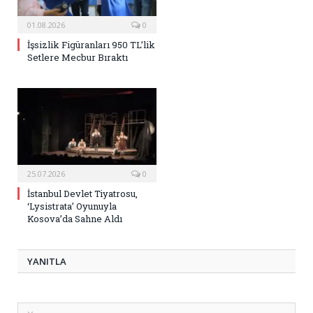
01.08.2026
0
İşsizlik Figüranları 950 TL’lik
Setlere Mecbur Bıraktı
25.07.2026
0
İstanbul Devlet Tiyatrosu,
‘Lysistrata’ Oyunuyla
Kosova’da Sahne Aldı
YANITLA