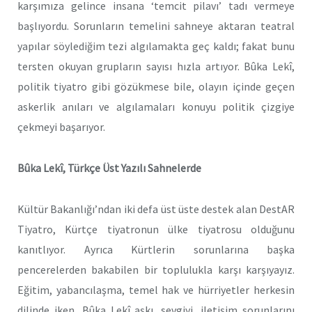
karşımıza gelince insana ‘temcit pilavı’ tadı vermeye
başlıyordu. Sorunların temelini sahneye aktaran teatral
yapılar söylediğim tezi algılamakta geç kaldı; fakat bunu
tersten okuyan grupların sayısı hızla artıyor. Bûka Lekî,
politik tiyatro gibi gözükmese bile, olayın içinde geçen
askerlik anıları ve algılamaları konuyu politik çizgiye
çekmeyi başarıyor.
Bûka Lekî, Türkçe Üst Yazılı Sahnelerde
Kültür Bakanlığı’ndan iki defa üst üste destek alan DestAR
Tiyatro, Kürtçe tiyatronun ülke tiyatrosu olduğunu
kanıtlıyor. Ayrıca Kürtlerin sorunlarına başka
pencerelerden bakabilen bir toplulukla karşı karşıyayız.
Eğitim, yabancılaşma, temel hak ve hürriyetler herkesin
dilinde iken, Bûka Lekî aşkı, sevgiyi, iletişim sorunlarını