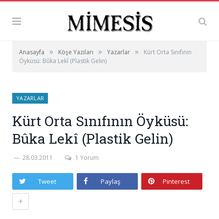
»
»
»
Anasayfa
Köşe Yazıları
Yazarlar
Kürt Orta Sınıfının
Öyküsü: Bûka Lekî (Plastik Gelin)
YAZARLAR
Kürt Orta Sınıfının Öyküsü:
Bûka Lekî (Plastik Gelin)
28.03.2011
1 Yorum
Tweet
Paylaş
Pinterest
+