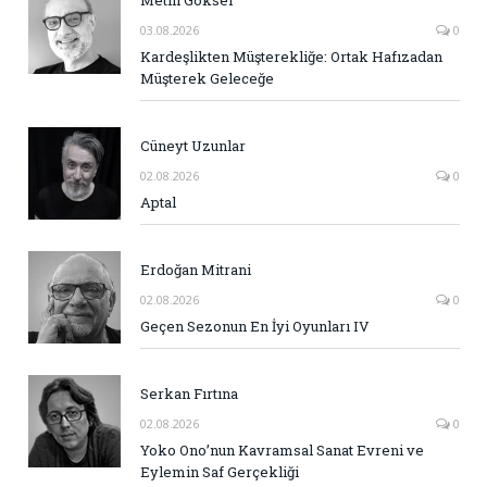
Metin Göksel
03.08.2026
0
Kardeşlikten Müşterekliğe: Ortak Hafızadan
Müşterek Geleceğe
Cüneyt Uzunlar
02.08.2026
0
Aptal
Erdoğan Mitrani
02.08.2026
0
Geçen Sezonun En İyi Oyunları IV
Serkan Fırtına
02.08.2026
0
Yoko Ono’nun Kavramsal Sanat Evreni ve
Eylemin Saf Gerçekliği