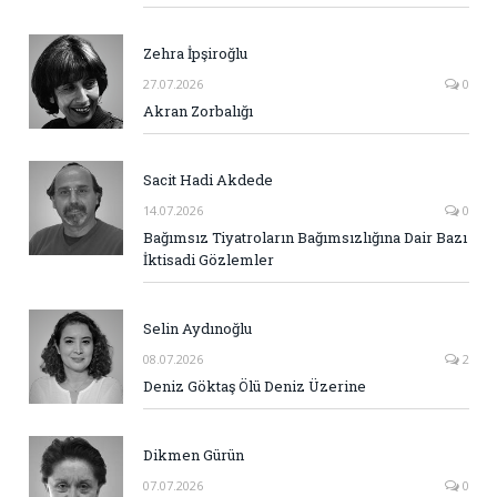
Zehra İpşiroğlu
27.07.2026
0
Akran Zorbalığı
Sacit Hadi Akdede
14.07.2026
0
Bağımsız Tiyatroların Bağımsızlığına Dair Bazı
İktisadi Gözlemler
Selin Aydınoğlu
08.07.2026
2
Deniz Göktaş Ölü Deniz Üzerine
Dikmen Gürün
07.07.2026
0