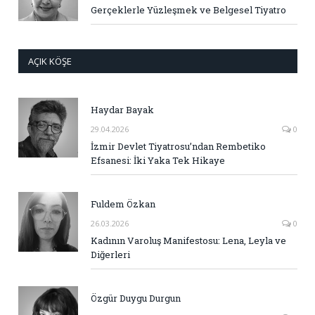
Gerçeklerle Yüzleşmek ve Belgesel Tiyatro
AÇIK KÖŞE
Haydar Bayak
29.04.2026
0
İzmir Devlet Tiyatrosu’ndan Rembetiko
Efsanesi: İki Yaka Tek Hikaye
Fuldem Özkan
26.03.2026
0
Kadının Varoluş Manifestosu: Lena, Leyla ve
Diğerleri
Özgür Duygu Durgun