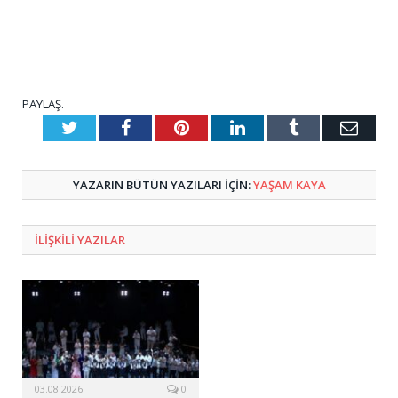
PAYLAŞ.
Twitter
Facebook
Pinterest
LinkedIn
Tumblr
E-
Posta
YAZARIN BÜTÜN YAZILARI IÇIN:
YAŞAM KAYA
ILIŞKILI
YAZILAR
03.08.2026
0