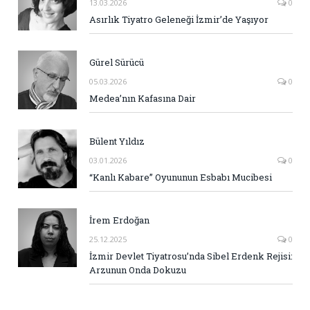
13.03.2026
0
Asırlık Tiyatro Geleneği İzmir’de Yaşıyor
Gürel Sürücü
05.03.2026
0
Medea’nın Kafasına Dair
Bülent Yıldız
03.01.2026
0
“Kanlı Kabare” Oyununun Esbabı Mucibesi
İrem Erdoğan
25.12.2025
0
İzmir Devlet Tiyatrosu’nda Sibel Erdenk Rejisi:
Arzunun Onda Dokuzu