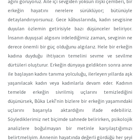
ağını görüyoruz. Aile içi sevgiden yoksun ilişki çemberi, bir
erkeğin hayatını nerelere sürüklüyor; bütünüyle
detaylandırıyorsunuz. Gece kâbuslarında, kadın sevgisine
duyulan özlemin getirisiyle bazı düşünceler beliriyor.
İnsanın duyuşsal algısını irdelediğimiz zaman, sevginin ne
derece önemli bir güç olduğunu algılarız. Hele bir erkeğin
kadına duyduğu ihtiyacın temelini sevme ve sevilme
dürtüleri oluşturur. Erkeğin dünyaya geldikten sonra anne
ile başlayan kadını tanıma yolculuğu, ilerleyen yıllarda aşk
yaşanılacak kadın veya kadınlarla devam eder. Kadının
temelde erkeğin sivrilmiş uçlarını temizlediğini
düşünürsek, Bûka Lekî’nin bizlere bir erkeğin yaşamındaki
uçlarını başarıyla aktardığını ifade edebiliriz.
Söylediklerimiz net biçimde sahnede belirirken, psikolojik
analizlere boğulmayan bir metinle karşılaştığımızı
belirtmeliyim. Annenin hayatında değerli gördüğü her şeyi