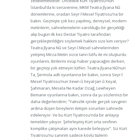
zedelemektedir. Öncelikle Kürt Tiyatrosu’nun
İstanbul’da ki serüvenine, MKM Teatra Jîyana Nû
dönemlerine, oradan Seyr-î Mesel Tiyatrosu’na bir
bakın. Geçmişte çok kez yapılmış, deneysel, modern
metinlerin, sahnelemelerin varolduğu bir gerçekliği
alıp bugün ilk kez Destar Tiyatro tarafından
gerçekleştirildiğini söylemek hakkını size kim veriyor?
Teatra Jîyana Nû ve Seyr-î Mesel sahnelerinden
yetişmiş Mirza Metin sizce tanrı lütfu ile mi oluşturdu
oyunlarını. Birilerini övüp haber yapacağım derken,
bir geçmişi yok etmeyin lütfen. Teatra Jîyana Nû’nun
Ta, Şermola adlı oyunlarına bir bakın, sonra Seyr-î
Mesel Tiyatrosu’nun Xewn û Xeyal-Jan û Xeyal,
Şahmaran, Mesela Ne Kadar Ozağ, Lewheyen
Bemane oyunlarına bakın, sonra da şu sözlerinizi bir
daha değerlendirin; “Yalnızlık içinde gerçek sevginin
ardına düşen bireylerin iletişim sorunları sahnede
irdeleniyor. Ve bu Kürt Tiyatrosu’nda bir anlayışı
temelden yıkıyor. Şehirleşmiş Kürt orta sınıfının
komplike çatışmaları aynı karede birleşiyor”. Siz Kürt
Tiyatrosu’nu sanırım sadece köylü tiplerin