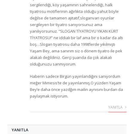
sergilendiği, köy yaşamının sahnelendiği, halk
tiyatrosu motiflerinin ağırlıkta olduğu yahut böyle
değilse de tamamen ajitatif,sloganvari oyunlar
sergileyen bir tiyatro sanıyorsunuz ama
yanılıyorsunuz. “SLOGAN TİYATROYU YIKAN KÜRT
TİYATROSU!” ne iddialı bir laf ama bir o kadar da altı
boş…Slogan tiyatrosu daha 1998’lerde yıkılmıştı
Yaşam Bey, ama sanırım siz o dönem tiyatro ile pek
alakalı değildiniz. Gerçi şuanda da çok alakalı
olduğunuzu sanmıyorum.
Haberin sadece Birgün yayınlandığını sanıyordum
meğer Mimesis’te de yayınlanmış.O yüzden Yaşam
Bey’e daha önce yazdğım mailin aynısını burdan da
paylaşmak istiyorum.
YANITLA
YANITLA