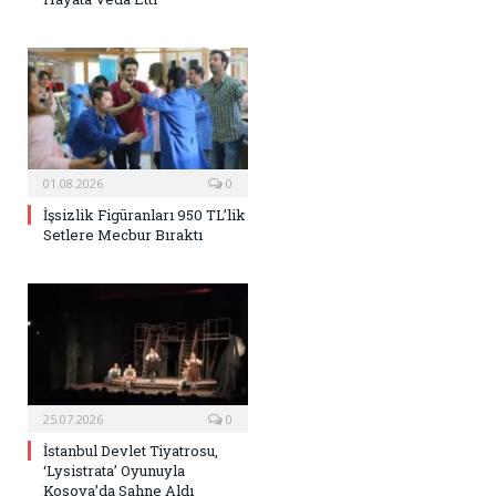
01.08.2026
0
İşsizlik Figüranları 950 TL’lik
Setlere Mecbur Bıraktı
25.07.2026
0
İstanbul Devlet Tiyatrosu,
‘Lysistrata’ Oyunuyla
Kosova’da Sahne Aldı