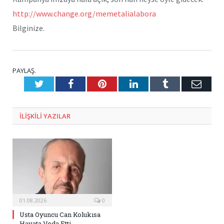
http://www.change.org/memetalialabora
Bilginize.
PAYLAŞ.
Twitter
Facebook
Pinterest
LinkedIn
Tumblr
E-
Posta
ILIŞKILI
YAZILAR
01.08.2026
0
Usta Oyuncu Can Kolukısa
Hayata Veda Etti