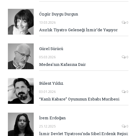
Özgür Duygu Durgun
13.03.2026
0
Asırlık Tiyatro Geleneği İzmir’de Yaşıyor
Gürel Sürücü
05.03.2026
0
Medea’nın Kafasına Dair
Bülent Yıldız
03.01.2026
0
“Kanlı Kabare” Oyununun Esbabı Mucibesi
İrem Erdoğan
25.12.2025
0
İzmir Devlet Tiyatrosu’nda Sibel Erdenk Rejisi: