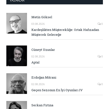
YAZARLAR
Metin Göksel
03.08.2026
0
Kardeşlikten Müşterekliğe: Ortak Hafızadan
Müşterek Geleceğe
Cüneyt Uzunlar
02.08.2026
0
Aptal
Erdoğan Mitrani
02.08.2026
0
Geçen Sezonun En İyi Oyunları IV
Serkan Fırtına