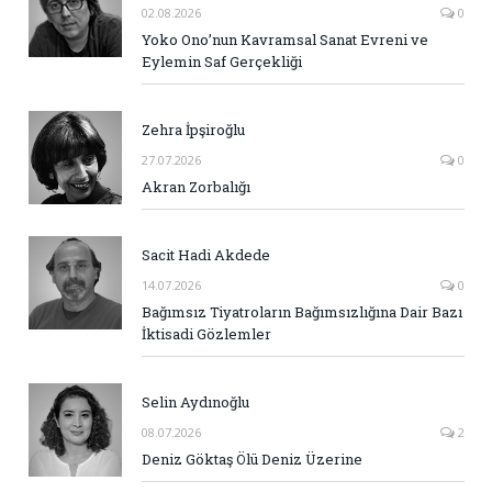
02.08.2026
0
Yoko Ono’nun Kavramsal Sanat Evreni ve
Eylemin Saf Gerçekliği
Zehra İpşiroğlu
27.07.2026
0
Akran Zorbalığı
Sacit Hadi Akdede
14.07.2026
0
Bağımsız Tiyatroların Bağımsızlığına Dair Bazı
İktisadi Gözlemler
Selin Aydınoğlu
08.07.2026
2
Deniz Göktaş Ölü Deniz Üzerine