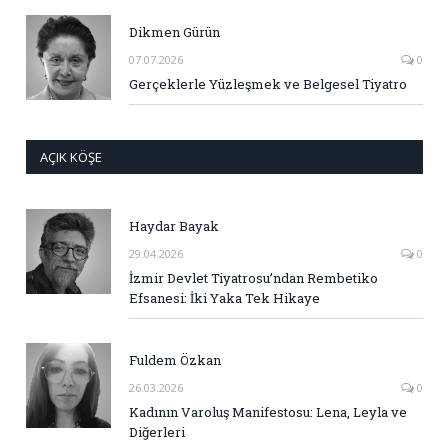
Dikmen Gürün
07.07.2026
0
Gerçeklerle Yüzleşmek ve Belgesel Tiyatro
AÇIK KÖŞE
Haydar Bayak
29.04.2026
0
İzmir Devlet Tiyatrosu’ndan Rembetiko
Efsanesi: İki Yaka Tek Hikaye
Fuldem Özkan
26.03.2026
0
Kadının Varoluş Manifestosu: Lena, Leyla ve
Diğerleri