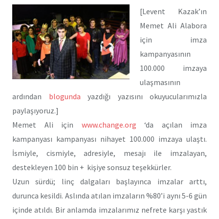
[Levent Kazak’ın
Memet Ali Alabora
için imza
kampanyasının
100.000 imzaya
ulaşmasının
ardından
blogunda
yazdığı yazısını okuyucularımızla
paylaşıyoruz.]
Memet Ali için
www.change.org
‘da açılan imza
kampanyası kampanyası nihayet 100.000 imzaya ulaştı.
İsmiyle, cismiyle, adresiyle, mesajı ile imzalayan,
destekleyen 100 bin + kişiye sonsuz teşekkürler.
Uzun sürdü; linç dalgaları başlayınca imzalar arttı,
durunca kesildi. Aslında atılan imzaların %80’i aynı 5-6 gün
içinde atıldı. Bir anlamda imzalarımız nefrete karşı yastık