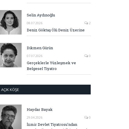
Selin Aydınoğlu
08.07.2026
2
Deniz Göktaş Ölü Deniz Üzerine
Dikmen Gürün
07.07.2026
0
Gerçeklerle Yüzleşmek ve
Belgesel Tiyatro
AÇIK KÖŞE
Haydar Bayak
29.04.2026
0
İzmir Devlet Tiyatrosu’ndan