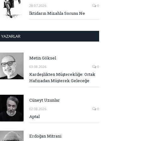
28.07.2026
0
İktidarın Mizahla Sorunu Ne
YAZARLAR
Metin Göksel
03.08.2026
0
Kardeşlikten Müşterekliğe: Ortak
Hafızadan Müşterek Geleceğe
Cüneyt Uzunlar
02.08.2026
0
Aptal
Erdoğan Mitrani