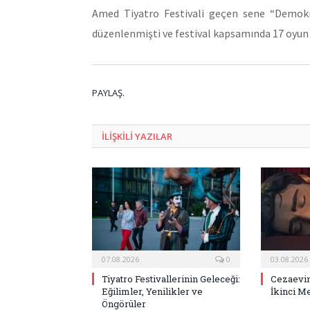
Amed Tiyatro Festivali geçen sene “Demokr
düzenlenmişti ve festival kapsamında 17 oyun 
PAYLAŞ.
ILIŞKILI
YAZILAR
07.08.2026
0
03.08.2026
Tiyatro Festivallerinin Geleceği:
Cezaevin
Eğilimler, Yenilikler ve
İkinci M
Öngörüler