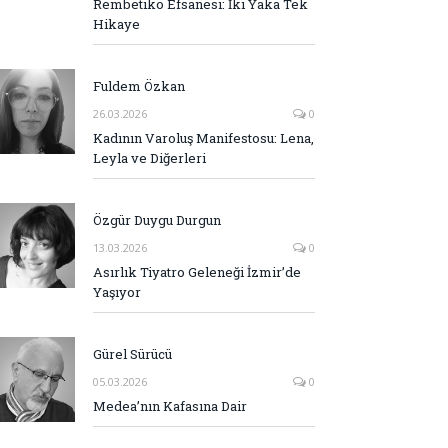
Rembetiko Efsanesi: İki Yaka Tek
Hikaye
Fuldem Özkan
26.03.2026
0
Kadının Varoluş Manifestosu: Lena,
Leyla ve Diğerleri
Özgür Duygu Durgun
13.03.2026
0
Asırlık Tiyatro Geleneği İzmir’de
Yaşıyor
Gürel Sürücü
05.03.2026
0
Medea’nın Kafasına Dair