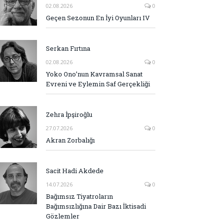
02.08.2026
0
Geçen Sezonun En İyi Oyunları IV
Serkan Fırtına
02.08.2026
0
Yoko Ono’nun Kavramsal Sanat
Evreni ve Eylemin Saf Gerçekliği
Zehra İpşiroğlu
27.07.2026
0
Akran Zorbalığı
Sacit Hadi Akdede
14.07.2026
0
Bağımsız Tiyatroların
Bağımsızlığına Dair Bazı İktisadi
Gözlemler