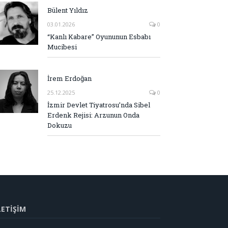
Bülent Yıldız
03.01.2026
0
“Kanlı Kabare” Oyununun Esbabı
Mucibesi
İrem Erdoğan
25.12.2025
0
İzmir Devlet Tiyatrosu’nda Sibel
Erdenk Rejisi: Arzunun Onda
Dokuzu
LETİŞİM