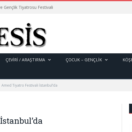
e Gençlik Tiyatrosu Festivali
ÇEVİRİ / ARAŞTIRMA
ÇOCUK – GENÇLIK
KÖŞE
Amed Tiyatro Festivali İstanbul’da
İstanbul’da