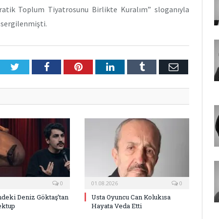
atik Toplum Tiyatrosunu Birlikte Kuralım” sloganıyla
sergilenmişti.
Twitter
Facebook
Pinterest
LinkedIn
Tumblr
E-
Posta
0
01.08.2026
0
deki Deniz Göktaş’tan
Usta Oyuncu Can Kolukısa
ektup
Hayata Veda Etti