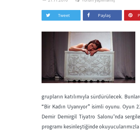
21.11.2016
Yorum yapılmamış
Tweet
Paylaş
P
grupların katılımıyla sürdürülecek. Bunlar
“Bir Kadın Uyanıyor” isimli oyunu. Oyun 21
Demir Demirgil Tiyatro Salonu’nda sergile
programı kesinleştiğinde okuyucularımızla 