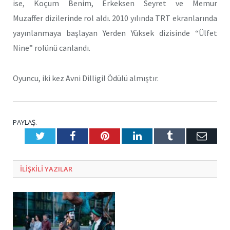
ise, Koçum Benim, Erkeksen Seyret ve Memur
Muzaffer dizilerinde rol aldı. 2010 yılında TRT ekranlarında
yayınlanmaya başlayan Yerden Yüksek dizisinde “Ülfet
Nine” rolünü canlandı.
Oyuncu, iki kez Avni Dilligil Ödülü almıştır.
PAYLAŞ.
Twitter
Facebook
Pinterest
LinkedIn
Tumblr
E-
Posta
ILIŞKILI
YAZILAR