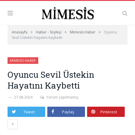
»
»
»
Anasayfa
Haber - Söyleşi
Mimesis Haber
Oyuncu
Sevil Üstekin Hayatını Kaybetti
MIMESIS HABER
Oyuncu Sevil Üstekin
Hayatını Kaybetti
27.08.2024
Yorum yapılmamış
Tweet
Paylaş
Pinterest
+