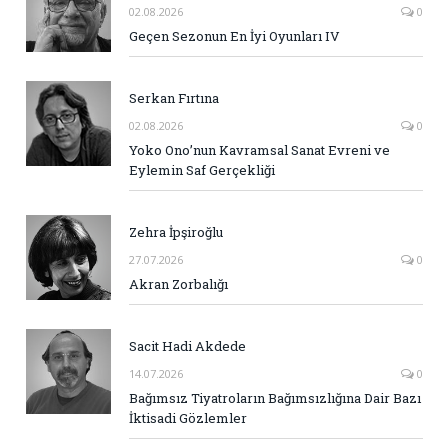
02.08.2026
0
Geçen Sezonun En İyi Oyunları IV
Serkan Fırtına
02.08.2026
0
Yoko Ono’nun Kavramsal Sanat Evreni ve
Eylemin Saf Gerçekliği
Zehra İpşiroğlu
27.07.2026
0
Akran Zorbalığı
Sacit Hadi Akdede
14.07.2026
0
Bağımsız Tiyatroların Bağımsızlığına Dair Bazı
İktisadi Gözlemler