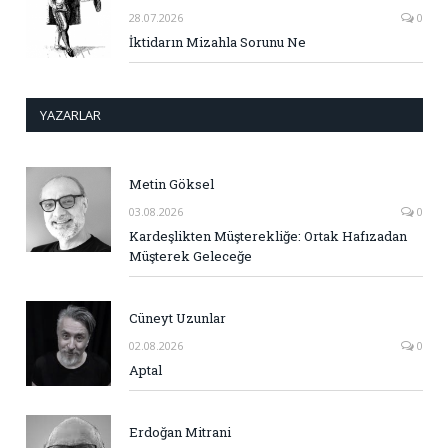
28.07.2026
0
İktidarın Mizahla Sorunu Ne
YAZARLAR
Metin Göksel
03.08.2026
0
Kardeşlikten Müşterekliğe: Ortak Hafızadan
Müşterek Geleceğe
Cüneyt Uzunlar
02.08.2026
0
Aptal
Erdoğan Mitrani