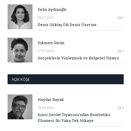
Selin Aydınoğlu
08.07.2026
2
Deniz Göktaş Ölü Deniz Üzerine
Dikmen Gürün
07.07.2026
0
Gerçeklerle Yüzleşmek ve Belgesel Tiyatro
AÇIK KÖŞE
Haydar Bayak
29.04.2026
0
İzmir Devlet Tiyatrosu’ndan Rembetiko
Efsanesi: İki Yaka Tek Hikaye