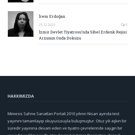
İrem Erdoğan
25.12.2025
0
İzmir Devlet Tiyatrosu’nda Sibel Erdenk Rejisi:
Arzunun Onda Dokuzu
HAKKIMIZDA
Mimesis Sahne Sanatları Portali 2010 yılının Nisan ayında test
yayınını tamamlayıp okuyucusuyla buluşmuştur. Otuz yılı aşkın bir
süredir yayınına devam eden ve tiyatro çevrelerinde saygın bir