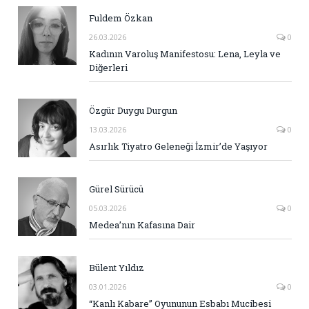
Fuldem Özkan
26.03.2026
0
Kadının Varoluş Manifestosu: Lena, Leyla ve
Diğerleri
Özgür Duygu Durgun
13.03.2026
0
Asırlık Tiyatro Geleneği İzmir’de Yaşıyor
Gürel Sürücü
05.03.2026
0
Medea’nın Kafasına Dair
Bülent Yıldız
03.01.2026
0
“Kanlı Kabare” Oyununun Esbabı Mucibesi